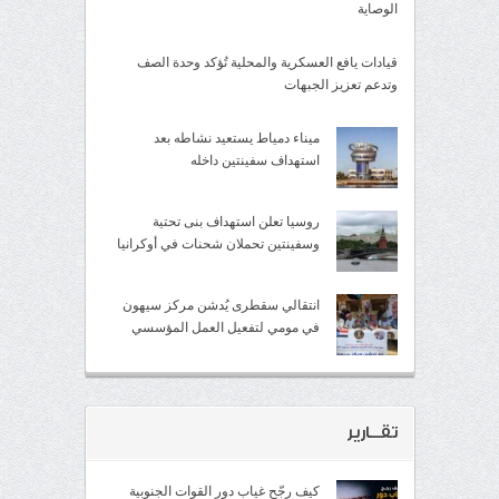
الوصاية
قيادات يافع العسكرية والمحلية تُؤكد وحدة الصف
وتدعم تعزيز الجبهات
ميناء دمياط يستعيد نشاطه بعد
استهداف سفينتين داخله
روسيا تعلن استهداف بنى تحتية
وسفينتين تحملان شحنات في أوكرانيا
انتقالي سقطرى يُدشن مركز سيهون
في مومي لتفعيل العمل المؤسسي
تقــارير
كيف رجّح غياب دور القوات الجنوبية