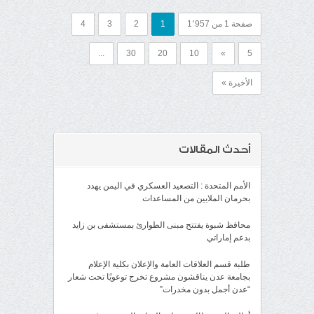
صفحة 1 من 1٬957
1
2
3
4
...
30
20
10
»
5
الأخيرة »
أحدث المقالات
الأمم المتحدة : التصعيد العسكري في اليمن يهدد
بحرمان الملايين من المساعدات
محافظ شبوة يفتتح مبنى الطوارئ بمستشفى بن زايد
بدعم إماراتي
طلبة قسم العلاقات العامة والإعلان بكلية الإعلام
بجامعة عدن يناقشون مشروع تخرج توعويًا تحت شعار
“عدن أجمل بدون مخدرات”