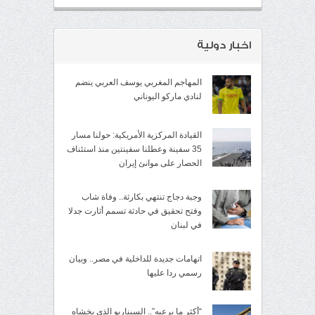
اخبار دولية
المهاجم المغربي يوسف العربي ينضم
لنادي ماركو اليوناني
القيادة المركزية الأمريكية: حولنا مسار
35 سفينة وعطلنا سفينتين منذ استئناف
الحصار على موانئ إيران
وجبة دجاج تنتهي بكارثة.. وفاة شاب
وفتح تحقيق في حادثة تسمم أثارت جدلا
في لبنان
اتهامات جديدة للداخلية في مصر.. وبيان
رسمي ردا عليها
“أكثر ما يرعبه”.. السيناريو الذي يخشاه