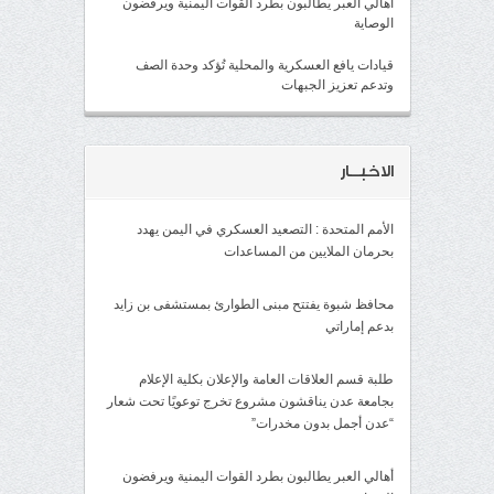
أهالي العبر يطالبون بطرد القوات اليمنية ويرفضون
الوصاية
قيادات يافع العسكرية والمحلية تُؤكد وحدة الصف
وتدعم تعزيز الجبهات
الاخبــار
الأمم المتحدة : التصعيد العسكري في اليمن يهدد
بحرمان الملايين من المساعدات
محافظ شبوة يفتتح مبنى الطوارئ بمستشفى بن زايد
بدعم إماراتي
طلبة قسم العلاقات العامة والإعلان بكلية الإعلام
بجامعة عدن يناقشون مشروع تخرج توعويًا تحت شعار
“عدن أجمل بدون مخدرات”
أهالي العبر يطالبون بطرد القوات اليمنية ويرفضون