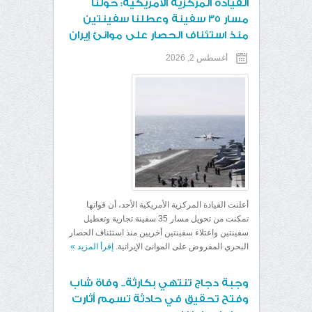
القيادة المركزية الأمريكية: حولنا
مسار 35 سفينة وعطلنا سفينتين
منذ استئناف الحصار على موانئ إيران
أغسطس 2, 2026
أعلنت القيادة المركزية الأمريكية الأحد، أن قواتها
تمكنت من تحويل مسار 35 سفينة تجارية وتعطيل
سفينتين واعتلاء سفينتين أخريين منذ استئناف الحصار
البحري المفروض على الموانئ الإيرانية.
إقرأ المزيد
»
وجبة دجاج تنتهي بكارثة.. وفاة شاب
وفتح تحقيق في حادثة تسمم أثارت