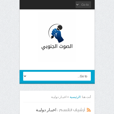
أنت هنا :
الرئيسية
»
اخبـار دوليـة
اخبـار دوليـة
أرشيف القسم :