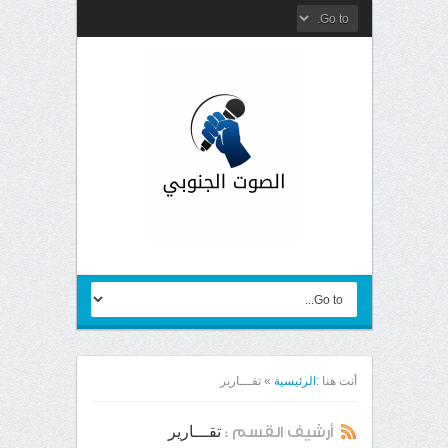
أنت هنا :
الرئيسية
»
تقـــارير
تقـــارير
أرشيف القسم :