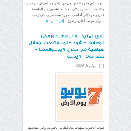
اليوم الذي حفره الجنوبيون في ذاكرتهم كعنوان للرفض
والانبعاث، انفجر بركان الغضب الشعبي من العاصمة
عدن وصولاً إلى أقاصي المهرة وسقطرى، في زحف
مليونّي مهيب أعلن بوضوح...
إقرأ المزيد
»
تقرير | مليونية التصعيد ورفض
الوصاية.. حشود جنوبية تبعث برسائل
سياسية في ذكرى 7 يوليوالمكلا –
حضرموت | 7 يوليو
يوليو 8, 2026
صوت الجنوب شهدت محافظات الجنوب، وفي مقدمتها