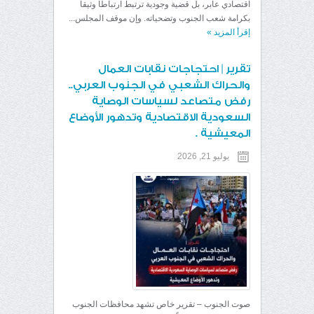
اقتصادي عابر، بل قضية وجودية ترتبط ارتباطاً وثيقاً
بكرامة شعب الجنوب وتضحياته. وإن موقف المجلس...
إقرأ المزيد
»
تقرير | احتجاجات نقابات العمال
والحراك الشعبي في الجنوب العربي..
رفض متصاعد لسياسات الوصاية
السعودية الاقتصادية وتدهور الأوضاع
المعيشية .
يوليو 21, 2026
صوت الجنوب – تقرير خاص تشهد محافظات الجنوب