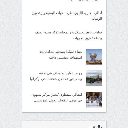
أهالي العبر يطالبون بطرد القوات اليمنية ويرفضون
الوصاية
قيادات يافع العسكرية والمحلية تُؤكد وحدة الصف
وتدعم تعزيز الجبهات
ميناء دمياط يستعيد نشاطه بعد
استهداف سفينتين داخله
روسيا تعلن استهداف بنى تحتية
وسفينتين تحملان شحنات في أوكرانيا
انتقالي سقطرى يُدشن مركز سيهون
في مومي لتفعيل العمل المؤسسي
تقــارير