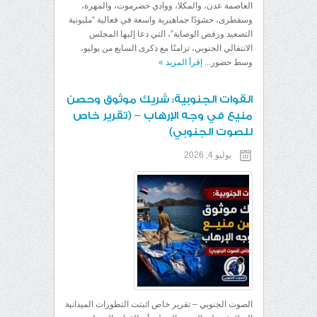
العاصمة عدن، والمكلا، ووادي حضرموت، والمهرة،
وسقطرى، حشودًا جماهيرية واسعة في فعالية “مليونية
التصعيد ورفض الوصاية”، التي دعا إليها المجلس
الانتقالي الجنوبي، تزامنًا مع ذكرى السابع من يوليو،
وسط حضور...
إقرأ المزيد
»
القوات الجنوبية: شريك موثوق وحصن
منيع في وجه الإرهاب – (تقرير خاص
للصوت الجنوبي)
يوليو 4, 2026
الصوت الجنوبي – تقرير خاص ​اثبتت التطورات الميدانية