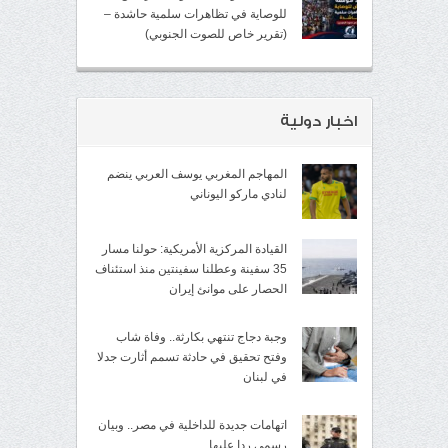
للوصاية في تظاهرات سلمية حاشدة –
(تقرير خاص للصوت الجنوبي)
اخبار دولية
المهاجم المغربي يوسف العربي ينضم
لنادي ماركو اليوناني
القيادة المركزية الأمريكية: حولنا مسار
35 سفينة وعطلنا سفينتين منذ استئناف
الحصار على موانئ إيران
وجبة دجاج تنتهي بكارثة.. وفاة شاب
وفتح تحقيق في حادثة تسمم أثارت جدلا
في لبنان
اتهامات جديدة للداخلية في مصر.. وبيان
رسمي ردا عليها