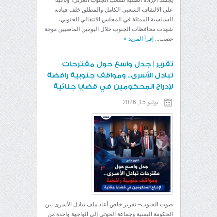
يجسد الإرادة الصلبة لشعب الجنوب العربي، وتأكيداً
على الالتفاف الشعبي الكامل والمطلق خلف قيادته
السياسية الممثلة في المجلس الانتقالي الجنوبي،
شهدت محافظات الجنوب خلال اليومين الماضيين موجة
غضب...
إقرأ المزيد
»
تقرير | جدل واسع حول مقترحات
تبادل الأسرى.. ومواقف جنوبية رافضة
لإدراج المحكومين في قضايا جنائية
يوليو 15, 2026
صوت الجنوب– تقرير خاص أعاد ملف تبادل الأسرى بين
الحكومة اليمنية وجماعة الحوثي إلى الواجهة واحدة من