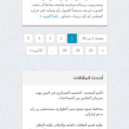
وحضرموت برسالة سياسية واضحة مفادها أن شعب
الجنوب لم يعد مستعداً للقبول بأي وصاية على قراره
الوطني، أو بأي ترتيبات تتجاوز...
إقرأ المزيد
»
صفحة 1 من 36
1
2
3
4
5
»
10
20
30
...
الأخيرة »
أحدث المقالات
الأمم المتحدة : التصعيد العسكري في اليمن يهدد
بحرمان الملايين من المساعدات
محافظ شبوة يفتتح مبنى الطوارئ بمستشفى بن زايد
بدعم إماراتي
طلبة قسم العلاقات العامة والإعلان بكلية الإعلام