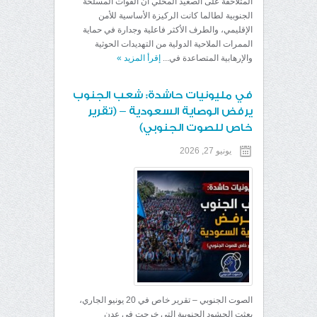
المتلاحقة على الصعيد المحلي أن القوات المسلحة
الجنوبية لطالما كانت الركيزة الأساسية للأمن
الإقليمي، والطرف الأكثر فاعلية وجدارة في حماية
الممرات الملاحية الدولية من التهديدات الحوثية
والإرهابية المتصاعدة في...
إقرأ المزيد
»
في مليونيات حاشدة: شعب الجنوب
يرفض الوصاية السعودية – (تقرير
خاص للصوت الجنوبي)
يونيو 27, 2026
الصوت الجنوبي – تقرير خاص في 20 يونيو الجاري،
بعثت الحشود الجنوبية التي خرجت في عدن