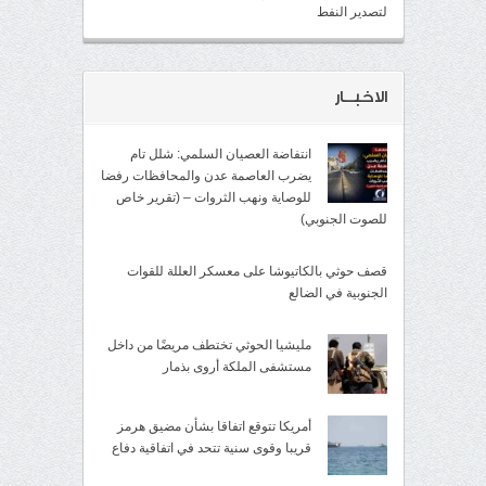
لتصدير النفط
الاخبــار
انتفاضة العصيان السلمي: شلل تام
يضرب العاصمة عدن والمحافظات رفضا
للوصاية ونهب الثروات – (تقرير خاص
للصوت الجنوبي)
قصف حوثي بالكاتيوشا على معسكر العللة للقوات
الجنوبية في الضالع
مليشيا الحوثي تختطف مريضًا من داخل
مستشفى الملكة أروى بذمار
أمريكا تتوقع اتفاقا بشأن مضيق هرمز
قريبا وقوى سنية تتحد في اتفاقية دفاع