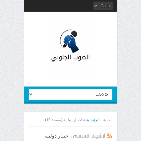
أنت هنا :
الرئيسية
»
اخبـار دوليـة
(صفحة 10)
اخبـار دوليـة
أرشيف القسم :