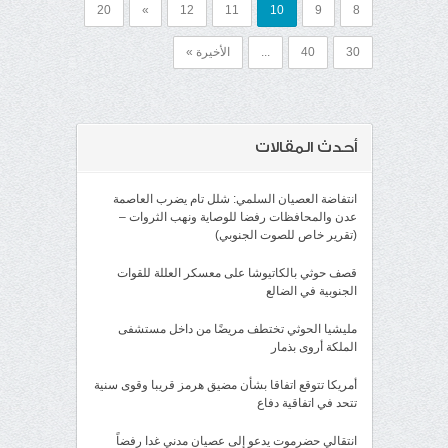
20
»
12
11
10
9
8
30
40
...
الأخيرة »
أحدث المقالات
انتفاضة العصيان السلمي: شلل تام يضرب العاصمة
عدن والمحافظات رفضا للوصاية ونهب الثروات –
(تقرير خاص للصوت الجنوبي)
قصف حوثي بالكاتيوشا على معسكر العللة للقوات
الجنوبية في الضالع
مليشيا الحوثي تختطف مريضًا من داخل مستشفى
الملكة أروى بذمار
أمريكا تتوقع اتفاقا بشأن مضيق هرمز قريبا وقوى سنية
تتحد في اتفاقية دفاع
انتقالي حضرموت يدعو إلى عصيان مدني غدا رفضاً