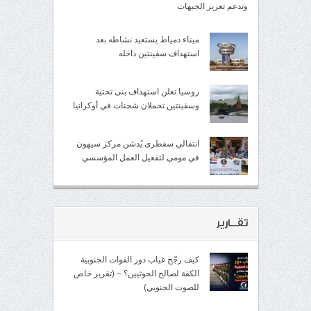
وتدعم تعزيز الجبهات
ميناء دمياط يستعيد نشاطه بعد
استهداف سفينتين داخله
روسيا تعلن استهداف بنى تحتية
وسفينتين تحملان شحنات في أوكرانيا
انتقالي سقطرى يُدشن مركز سيهون
في مومي لتفعيل العمل المؤسسي
تقــارير
كيف رجّح غياب دور القوات الجنوبية
الكفة لصالح الحوثيين؟ – (تقرير خاص
للصوت الجنوبي)