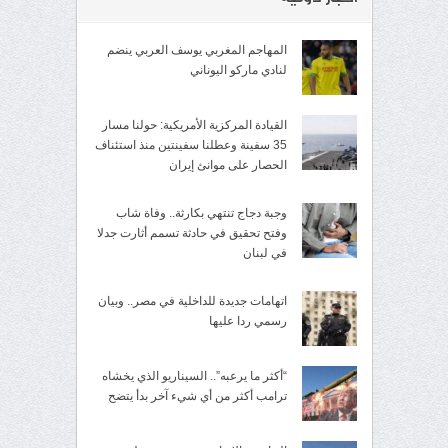
المهاجم المغربي يوسف العربي ينضم
لنادي ماركو اليوناني
القيادة المركزية الأمريكية: حولنا مسار
35 سفينة وعطلنا سفينتين منذ استئناف
الحصار على موانئ إيران
وجبة دجاج تنتهي بكارثة.. وفاة شاب
وفتح تحقيق في حادثة تسمم أثارت جدلا
في لبنان
اتهامات جديدة للداخلية في مصر.. وبيان
رسمي ردا عليها
“أكثر ما يرعبه”.. السيناريو الذي يخشاه
ترامب أكثر من أي شيء آخر بدأ يتضح