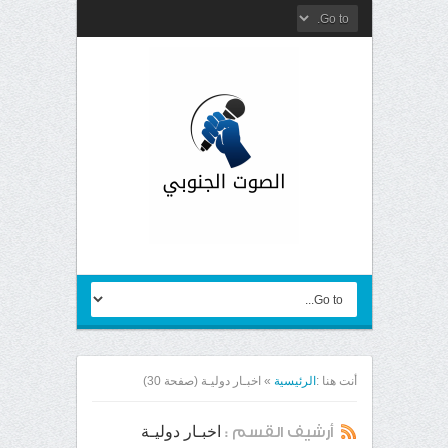
أنت هنا :
الرئيسية
»
اخبـار دوليـة
(صفحة 30)
اخبـار دوليـة
أرشيف القسم :