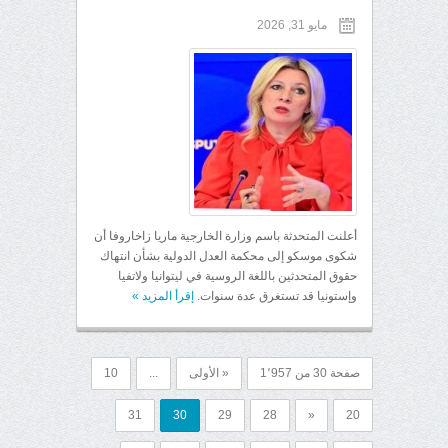
مايو 31, 2026
أعلنت المتحدثة باسم وزارة الخارجية ماريا زاخاروفا أن
شكوى موسكو إلى محكمة العدل الدولية بشأن انتهاك
حقوق المتحدثين باللغة الروسية في ليتوانيا ولاتفيا
وإستونيا قد تستغرق عدة سنوات.
إقرأ المزيد
»
صفحة 30 من 1٬957
« الأولى
...
10
31
30
29
28
«
20