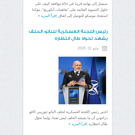
سيصل إلى نهايته قريبا في حالة موافقة كييف على
حلول التسوية القائمة على “تفاهمات أنكوريج”، مؤكدا
استعداد موسكو للتوصل إلى اتفاق.
إقرأ المزيد
»
رئيس اللجنة العسكرية للناتو: الحلف
يشهد تحولا طال انتظاره
مايو 31, 2026
اعتبر رئيس اللجنة العسكرية لحلف الناتو جوزيبي كافو
دراغوني أن ما يعيشه الحلف ليس تفتتا، وإنما تحوّل
طال انتظاره.
إقرأ المزيد
»