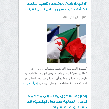
“لا للإملاءات”.. مرشحة رئاسية سابقة
تكشف كواليس ورسائل تبون لفرنسا
مايو 31, 2026
كشفت السياسية الفرنسية سيغولين روايال، عن
كواليس تحركات دبلوماسية تهدف لتهدئة العلاقات بين
باريس والجزائر، مؤكدة أن الجزائر تشترط التخلي عن
لغة الإملاءات لاستئناف التواصل الرسمي.
إقرأ المزيد
»
زاخاروفا: شكوى روسيا إلى محكمة
العدل الدولية ضد دول البلطيق قد
تستغرق عدة سنوات