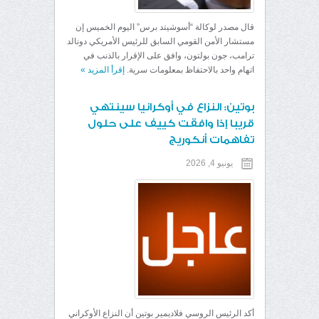
قال مصدر لوكالة “أسوشيتد برس” اليوم الخميس إن
مستشار الأمن القومي السابق للرئيس الأمريكي دونالد
ترامب، جون بولتون، وافق على الإقرار بالذنب في
اتهام واحد بالاحتفاظ بمعلومات سرية.
إقرأ المزيد
»
بوتين: النزاع في أوكرانيا سينتهي
قريبا إذا وافقت كييف على حلول
تفاهمات أنكوريج
يونيو 4, 2026
أكد الرئيس الروسي فلاديمير بوتين أن النزاع الأوكراني