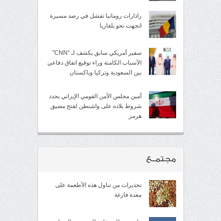
رادارات رومانيا تفشل في رصد مسيرة
اتجهت نحو بلغاريا
سفير أمريكي سابق يكشف لـ “CNN”
الأسباب الكامنة وراء توقيع اتفاق دفاعي
بين السعودية وتركيا وباكستان
أمين مجلس الأمن القومي الإيراني يحدد
شروط بلاده على واشنطن لفتح مضيق
هرمز
مجتمــع
تحذيرات من تناول هذه الأطعمة على
معدة فارغة