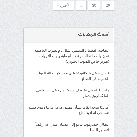
20
30
...
الأخيرة »
أحدث المقالات
انتفاضة العصيان السلمي: شلل تام يضرب العاصمة
عدن والمحافظات رفضا للوصاية ونهب الثروات –
(تقرير خاص للصوت الجنوبي)
قصف حوثي بالكاتيوشا على معسكر العللة للقوات
الجنوبية في الضالع
مليشيا الحوثي تختطف مريضًا من داخل مستشفى
الملكة أروى بذمار
أمريكا تتوقع اتفاقا بشأن مضيق هرمز قريبا وقوى سنية
تتحد في اتفاقية دفاع
انتقالي حضرموت يدعو إلى عصيان مدني غدا رفضاً
لتصدير النفط