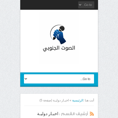
أنت هنا :
الرئيسية
»
اخبـار دوليـة
(صفحة 5)
اخبـار دوليـة
أرشيف القسم :