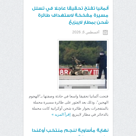
ألمانيا تفتح تحقيقا عاجلا في تسلل
مسيرة مفخخة لاستهداف طائرة
شحن بمطار لايبزيغ
أغسطس 6, 2026
فتحت ألمانيا تحقيقا واسعا في حادثة وصفتها بـ”الهجوم
الهجين”، وذلك بعد العثور على طائرة مسيرة محملة
بالمتفجرات بجوار طائرة شحن أوكرانية كانت محملة
بالذخائر في مطار لايبزيغ.
إقرأ المزيد
»
نهاية مأساوية لنجم منتخب أوغندا