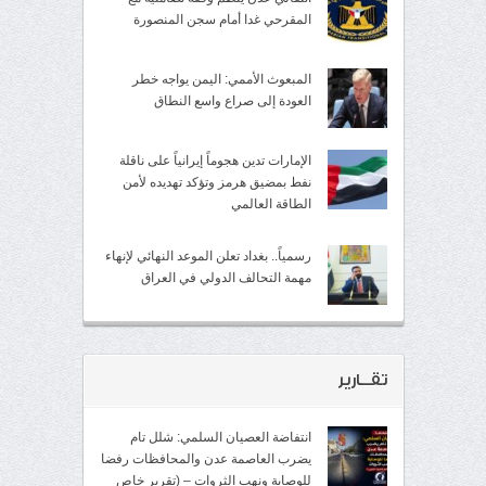
المقرحي غدا أمام سجن المنصورة
المبعوث الأممي: اليمن يواجه خطر
العودة إلى صراع واسع النطاق
الإمارات تدين هجوماً إيرانياً على ناقلة
نفط بمضيق هرمز وتؤكد تهديده لأمن
الطاقة العالمي
رسمياً.. بغداد تعلن الموعد النهائي لإنهاء
مهمة التحالف الدولي في العراق
تقــارير
انتفاضة العصيان السلمي: شلل تام
يضرب العاصمة عدن والمحافظات رفضا
للوصاية ونهب الثروات – (تقرير خاص