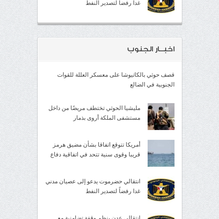
غدا رفضاً لتصدير النفط
اخبــار الجنوب
قصف حوثي بالكاتيوشا على معسكر العللة للقوات
الجنوبية في الضالع
مليشيا الحوثي تختطف مريضًا من داخل
مستشفى الملكة أروى بذمار
أمريكا تتوقع اتفاقا بشأن مضيق هرمز
قريبا وقوى سنية تتحد في اتفاقية دفاع
انتقالي حضرموت يدعو إلى عصيان مدني
غدا رفضاً لتصدير النفط
انتقالي عدن ينظم وقفة تضامنية مع