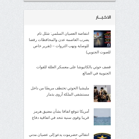
الاخبــار
انتفاضة العصيان السلمي: شلل تام
يضرب العاصمة عدن والمحافظات رفضا
للوصاية ونهب الثروات – (تقرير خاص
للصوت الجنوبي)
قصف حوثي بالكاتيوشا على معسكر العللة للقوات
الجنوبية في الضالع
مليشيا الحوثي تختطف مريضًا من داخل
مستشفى الملكة أروى بذمار
أمريكا تتوقع اتفاقا بشأن مضيق هرمز
قريبا وقوى سنية تتحد في اتفاقية دفاع
انتقالي حضرموت يدعو إلى عصيان مدني