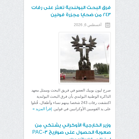
فرق البحث البولندية تعثر على رفات
243 من ضحايا مجزرة فولين
أغسطس 6, 2026
صرح ليون بوبيك العضو في فريق البحث وممثل معهد
الذاكرة الوطنية البولندي بأن فرق البحث البولندية
اكتشفت رفات 243 شخصا بينهم نساء وأطفال، قُتلوا
على يد القوميين الأوكرانيين في فولين.
إقرأ المزيد
»
وزير الخارجية الأوكراني يشتكي من
صعوبة الحصول على صواريخ PAC-3