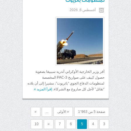
لمنظومات باتريوت
أغسطس 6, 2026
أقر وزير الخارجية الأوكراني أندريه سيبيغا بصعوبة
حصول كييف على صواريخ PAC-3 المخصصة
لمنظومات الدفاع الجوي “باتريوت”، مشيرا إلى أن بلاده
“تقاتل” لأجل كل صاروخ مع الشركاء.
إقرأ المزيد
»
صفحة 5 من 1٬963
« الأولى
...
«
10
»
7
6
5
4
3