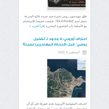
طوّر مهندسون روس ذخيرة صيد جديدة عالية السرعة
تحمل اسم “IGLA Rocket”، صُممت خصيصا للاستخدام
مع الأسلحة ذات الماسورة المخززة.
إقرأ المزيد
»
اعتراف أوروبي: لا وجود لـ”تضليل
روسي” قبل اقتحام المهاجرين لسبتة
أغسطس 6, 2026
اعترفت المفوضية الأوروبية بعدم عثورها على أي أثر
لما يوصف بـ”التضليل الروسي” على منصات التواصل