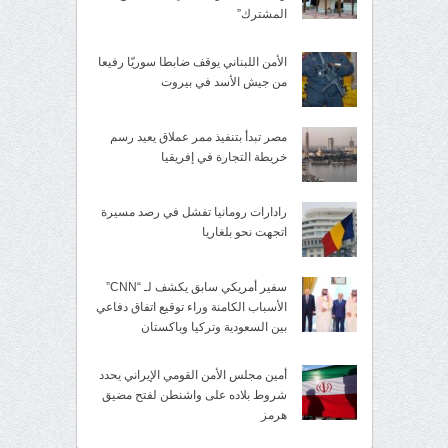
المشترك”
الأمن اللبناني يوقف ضابطا سوريّا رفيعا
من جيش الأسد في بيروت
مصر تبدأ بتنفيذ ممر عملاق يعيد رسم
خريطة التجارة في إفريقيا
رادارات رومانيا تفشل في رصد مسيرة
اتجهت نحو بلغاريا
سفير أمريكي سابق يكشف لـ “CNN”
الأسباب الكامنة وراء توقيع اتفاق دفاعي
بين السعودية وتركيا وباكستان
أمين مجلس الأمن القومي الإيراني يحدد
شروط بلاده على واشنطن لفتح مضيق
هرمز