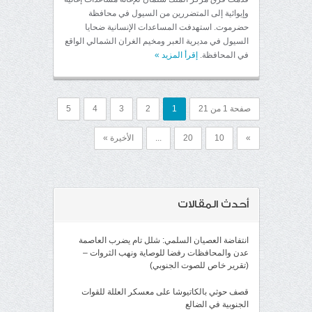
وإيوائية إلى المتضررين من السيول في محافظة
حضرموت. استهدفت المساعدات الإنسانية ضحايا
السيول في مديرية العبر ومخيم الغران الشمالي الواقع
في المحافظة.
إقرأ المزيد
»
صفحة 1 من 21
1
2
3
4
5
»
10
20
...
الأخيرة »
أحدث المقالات
انتفاضة العصيان السلمي: شلل تام يضرب العاصمة
عدن والمحافظات رفضا للوصاية ونهب الثروات –
(تقرير خاص للصوت الجنوبي)
قصف حوثي بالكاتيوشا على معسكر العللة للقوات
الجنوبية في الضالع