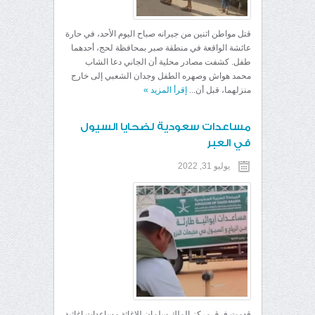
قتل مواطن اثنين من جيرانه صباح اليوم الأحد، في حارة
عائشة الواقعة في منطقة صبر بمحافظة لحج، أحدهما
طفل. كشفت مصادر محلية أن الجاني دعا الشاب
محمد هواش وصهره الطفل وجدان الشعبي إلى خارج
منزلهما، قبل أن...
إقرأ المزيد
»
مساعدات سعودية لضحايا السيول
في العبر
يوليو 31, 2022
قدمت فرق مركز الملك سلمان للإغاثة مساعدات إغاثية