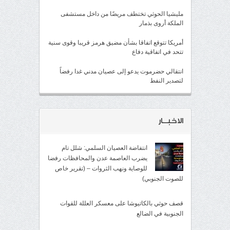
مليشيا الحوثي تختطف مريضًا من داخل مستشفى
الملكة أروى بذمار
أمريكا تتوقع اتفاقا بشأن مضيق هرمز قريبا وقوى سنية
تتحد في اتفاقية دفاع
انتقالي حضرموت يدعو إلى عصيان مدني غدا رفضاً
لتصدير النفط
الاخبــار
انتفاضة العصيان السلمي: شلل تام
يضرب العاصمة عدن والمحافظات رفضا
للوصاية ونهب الثروات – (تقرير خاص
للصوت الجنوبي)
قصف حوثي بالكاتيوشا على معسكر العللة للقوات
الجنوبية في الضالع