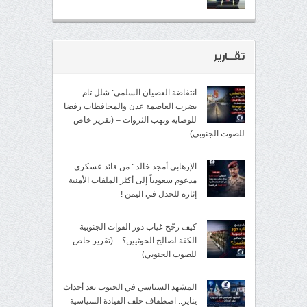
تقــارير
انتفاضة العصيان السلمي: شلل تام
يضرب العاصمة عدن والمحافظات رفضا
للوصاية ونهب الثروات – (تقرير خاص
للصوت الجنوبي)
الإرهابي أمجد خالد : من قائد عسكري
مدعوم سعودياً إلى أكثر الملفات الأمنية
إثارة للجدل في اليمن !
كيف رجّح غياب دور القوات الجنوبية
الكفة لصالح الحوثيين؟ – (تقرير خاص
للصوت الجنوبي)
المشهد السياسي في الجنوب بعد أحداث
يناير.. اصطفاف خلف القيادة السياسية