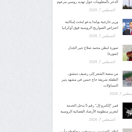
الذعر بالمعلومات حول تهديد روسي مزعوم
أغسطس 7, 2026
وزير خارجية بولندا يدعو لبحث إمكانية
اعتراض الصواريخ الروسية فوق أوكرانيا
أغسطس 7, 2026
صورة لبطن محمد صلاح تثير الجدل
(صورة)
أغسطس 7, 2026
من منصة الشعر إلى رصيف دمشق..
الطفلة شريفة حاج حسن في مشهد يثير
التساؤلات
س 7, 2026
قمر “إلكترو-إل” رقم 5 يدخل الخدمة
لتعزيز منظومة الأرصاد الفضائية الروسية
أغسطس 7, 2026
إعلام: الحوثيون يستهدفون محافظة مأرب