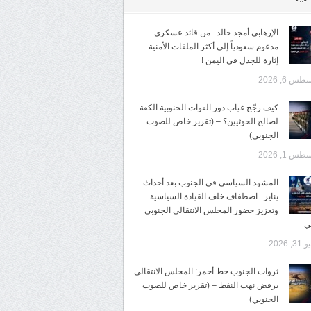
الإرهابي أمجد خالد : من قائد عسكري
مدعوم سعودياً إلى أكثر الملفات الأمنية
إثارة للجدل في اليمن !
س 6, 2026
كيف رجّح غياب دور القوات الجنوبية الكفة
لصالح الحوثيين؟ – (تقرير خاص للصوت
الجنوبي)
س 1, 2026
المشهد السياسي في الجنوب بعد أحداث
يناير.. اصطفاف خلف القيادة السياسية
وتعزيز حضور المجلس الانتقالي الجنوبي
ي
3, 2026
ثروات الجنوب خط أحمر: المجلس الانتقالي
يرفض نهب النفط – (تقرير خاص للصوت
الجنوبي)