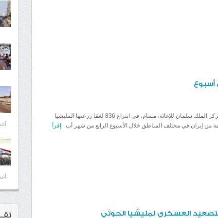
نجح مشروع مركز الملك سلمان للإغاثة، مسام، في انتزاع 836 لغمًا زرعتها المليشيا
أغسط
مة من إيران في مختلف المناطق خلال الأسبوع الرابع من شهر أب
إقرأ
أغسط
لتصعيد العسكري لمليشيا الحوثي
تقــ