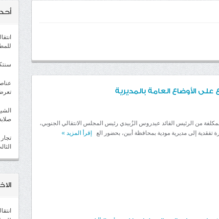
أحد
انتقا
للمط
سنتكوم : ت
عناصر
 على الأوضاع العامة بالمديرية
تعرض
الشيخ
صلابة
مكلفة من الرئيس القائد عيدروس الزُبيدي رئيس المجلس الانتقالي الجنوبي،
ارة تفقدية إلى مديرية مودية بمحافظة أبين، بحضور الع
إقرأ المزيد
»
تجار 
الثال
الاخب
انتقا