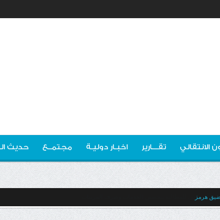
ن الانتقالي
تقـــارير
اخبـار دوليـة
مجتمــع
حديث ال