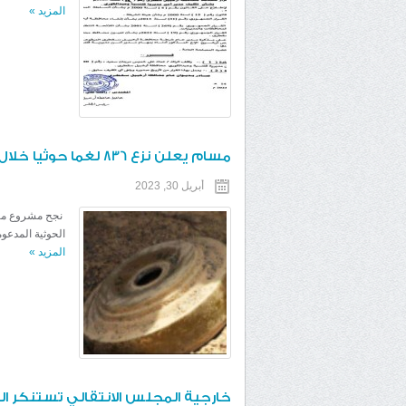
المزيد
»
مسام يعلن نزع 836 لغما حوثيا خلال أسبوع
أبريل 30, 2023
الحوثية المدعو
المزيد
»
خارجية المجلس الانتقالي تستنكر ا