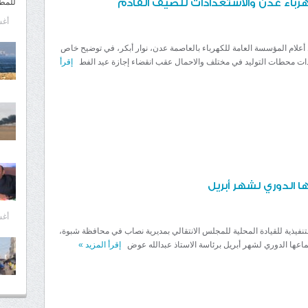
اء عدن والاستعدادات للصيف القادم
للمط
أغسط
ام المؤسسة العامة للكهرباء بالعاصمة عدن، نوار أبكر، في توضيح خاص
ت محطات التوليد في مختلف والاحمال عقب انقضاء إجازة عيد الفط
إقرأ
 الدوري لشهر أبريل
أغسط
تنفيذية للقيادة المحلية للمجلس الانتقالي بمديرية نصاب في محافظة شبوة،
جتماعها الدوري لشهر أبريل برئاسة الاستاذ عبدالله عوض
إقرأ المزيد
»