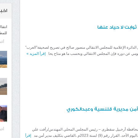
اخبـ
ثوابت لا حياد عنها
انتقا
للمط
أغسط
الدائرة الإعلامية للمجلس الانتقالي منصور صالح في تصريح لصحيفة”العرب”
كومي عن دوره فإن المجلس الانتقالي وبحسب ما هو متاح يحا
إقرأ المزيد
»
ر أمن مديرية قلنسية وعبدالكوري
أغسط
حافظة أرخبيل سقطرى – رئيس المجلس المحلي المهندس/رأفت علي
قرار رقم (9) لسنة 2023م ،القاضي بتكليف مدير أمن مد
إقرأ