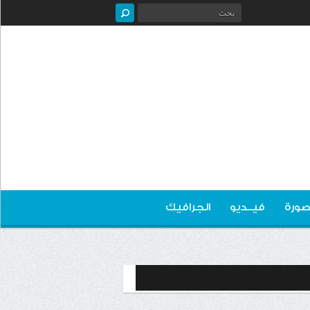
صورة
فيــديو
الجرافيك