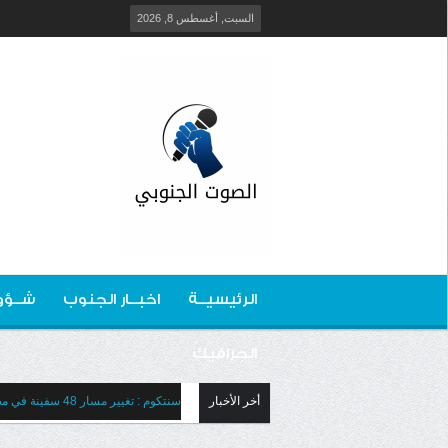
السبت, أغسطس 8, 2026
الرئيسيــة
اخبــار الجنوب
شــؤو
الجرافيك
أخر الأخبار
سنتكوم : تغيير مسار 48 سفينة في مضيق هرمز