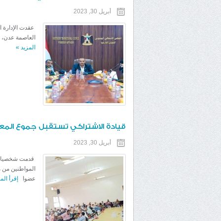
أبريل 30, 2023
عقدت الإدارة ال
العاصمة عدن، 
المزيد
»
قيادة الاشتراكي تستقبل جموع المعز
أبريل 30, 2023
قدمت شخصيات س
المواطنين من م
عضوا
إقرأ الم