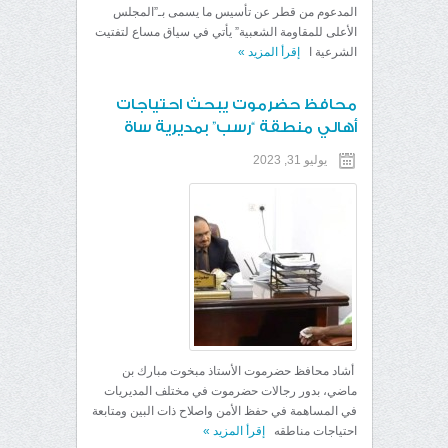
المدعوم من قطر عن تأسيس ما يسمى بـ”المجلس
الأعلى للمقاومة الشعبية” يأتي في سياق مساع لتفتيت
الشرعية ا
إقرأ المزيد
»
محافظ حضرموت يبحث احتياجات
أهالي منطقة “رسب” بمديرية ساة
يوليو 31, 2023
أشاد محافظ حضرموت الأستاذ مبخوت مبارك بن
ماضي، بدور رجالات حضرموت في مختلف المديريات
في المساهمة في حفظ الأمن واصلاح ذات البين ومتابعة
احتياجات مناطقه
إقرأ المزيد
»