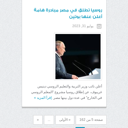
روسيا تطلق في مصر مبادرة هامة
أعلن عنها بوتين
يوليو 31, 2023
أعلن نائب وزير التربية والتعليم الروسي دينيس
غريبوف، عن إطلاق روسيا مشروع “المعلم الروسي
في الخارج” في عدة دول بينها مصر.
إقرأ المزيد
»
صفحة 5 من 162
« الأولى
...
«