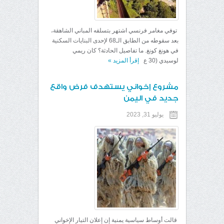
توفي مغامر فرنسي اشتهر بتسلقه المباني الشاهقة،
بعد سقوطه من الطابق الـ68 لإحدى البنايات السكنية
في هونغ كونغ. ما تفاصيل الحادثة؟ كان ريمي
لوسيدي (30 ع
إقرأ المزيد
»
مشروع إخواني يستهدف فرض واقع
جديد في اليمن
يوليو 31, 2023
قالت أوساط سياسية يمنية إن إعلان التيار الإخواني