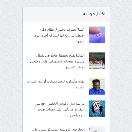
اخبار دولية
“ميتا” تعترف باختراق نظام ذكاء
اصطناعي تابع لها لشركة أخرى دون
علمها
ألمانيا تفتح تحقيقا عاجلا في تسلل
مسيرة مفخخة لاستهداف طائرة شحن
بمطار لايبزيغ
نهاية مأساوية لنجم منتخب أوغندا على يد
عصابة
دراسة تدق ناقوس الخطر: رفع سن
التقاعد قد يأتي على حساب صحة
الموظفين
الخارجية الروسية: موسكو سترد على