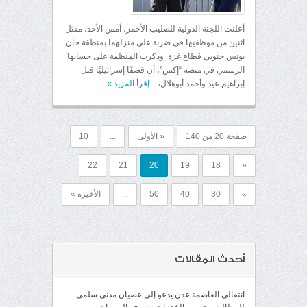
أعلنت اللجنة الدولية للصليب الأحمر، أمس الأحد، مقتل
اثنين من موظفيها في ضربة على منزلهما بمنطقة خان
يونس جنوبي قطاع غزة. وذكرت المنظمة على حسابها
الرسمي في منصة “إكس”، أن قصفًا إسرائيليًا قتل
إبراهيم عيد وأحمد أبوهلال،...
إقرأ المزيد
»
صفحة 20 من 140
« الأولى
...
10
22
21
20
19
18
«
»
30
40
50
...
الأخيرة »
أحدث المقالات
انتقالي العاصمة عدن يدعو إلى عصيان مدني سلمي