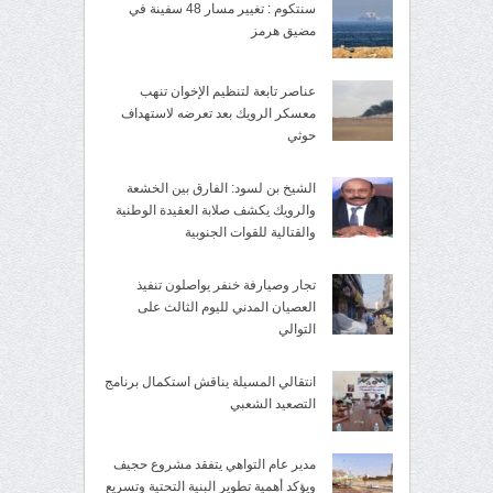
سنتكوم : تغيير مسار 48 سفينة في
مضيق هرمز
عناصر تابعة لتنظيم الإخوان تنهب
معسكر الرويك بعد تعرضه لاستهداف
حوثي
الشيخ بن لسود: الفارق بين الخشعة
والرويك يكشف صلابة العقيدة الوطنية
والقتالية للقوات الجنوبية
تجار وصيارفة خنفر يواصلون تنفيذ
العصيان المدني لليوم الثالث على
التوالي
انتقالي المسيلة يناقش استكمال برنامج
التصعيد الشعبي
مدير عام التواهي يتفقد مشروع حجيف
ويؤكد أهمية تطوير البنية التحتية وتسريع