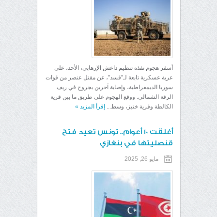
أسفر هجوم نفذه تنظيم داعش الإرهابي، الأحد، على
عربة عسكرية تابعة لـ”قسد”، عن مقتل عنصر من قوات
سوريا الديمقراطية، وإصابة آخرين بجروح في ريف
الرقة الشمالي. ووقع الهجوم على طريق ما بين قرية
الكالطة وقرية خنيز، وسط...
إقرأ المزيد
»
أُغلقت 10 أعوام.. تونس تعيد فتح
قنصليتها في بنغازي
مايو 26, 2025