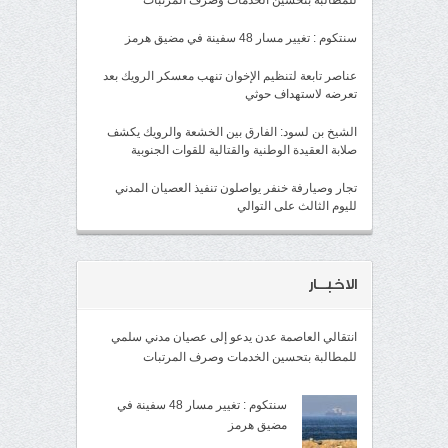
للمطالبة بتحسين الخدمات وصرف المرتبات
سنتكوم : تغيير مسار 48 سفينة في مضيق هرمز
عناصر تابعة لتنظيم الإخوان تنهب معسكر الرويك بعد
تعرضه لاستهداف حوثي
الشيخ بن لسود: الفارق بين الخشعة والرويك يكشف
صلابة العقيدة الوطنية والقتالية للقوات الجنوبية
تجار وصيارفة خنفر يواصلون تنفيذ العصيان المدني
لليوم الثالث على التوالي
الاخبــار
انتقالي العاصمة عدن يدعو إلى عصيان مدني سلمي
للمطالبة بتحسين الخدمات وصرف المرتبات
سنتكوم : تغيير مسار 48 سفينة في
مضيق هرمز