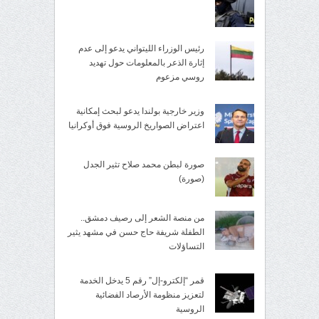
رئيس الوزراء الليتواني يدعو إلى عدم
إثارة الذعر بالمعلومات حول تهديد
روسي مزعوم
وزير خارجية بولندا يدعو لبحث إمكانية
اعتراض الصواريخ الروسية فوق أوكرانيا
صورة لبطن محمد صلاح تثير الجدل
(صورة)
من منصة الشعر إلى رصيف دمشق..
الطفلة شريفة حاج حسن في مشهد يثير
التساؤلات
قمر “إلكترو-إل” رقم 5 يدخل الخدمة
لتعزيز منظومة الأرصاد الفضائية
الروسية