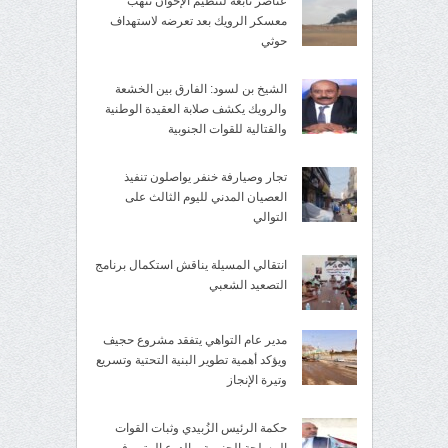
عناصر تابعة لتنظيم الإخوان تنهب
معسكر الرويك بعد تعرضه لاستهداف
حوثي
الشيخ بن لسود: الفارق بين الخشعة
والرويك يكشف صلابة العقيدة الوطنية
والقتالية للقوات الجنوبية
تجار وصيارفة خنفر يواصلون تنفيذ
العصيان المدني لليوم الثالث على
التوالي
انتقالي المسيلة يناقش استكمال برنامج
التصعيد الشعبي
مدير عام التواهي يتفقد مشروع حجيف
ويؤكد أهمية تطوير البنية التحتية وتسريع
وتيرة الإنجاز
حكمة الرئيس الزُبيدي وثبات القوات