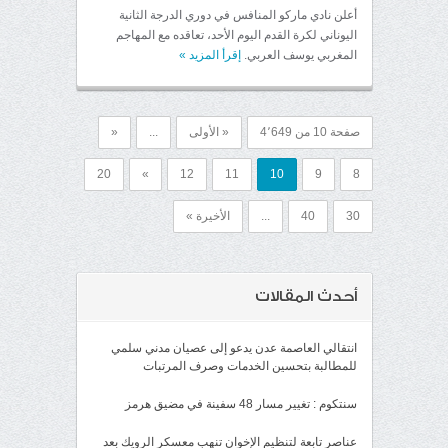
أعلن نادي ماركو المنافس في دوري الدرجة الثانية
اليوناني لكرة القدم اليوم الأحد، تعاقده مع المهاجم
المغربي يوسف العربي.
إقرأ المزيد
»
صفحة 10 من 4٬649
« الأولى
...
«
20
»
12
11
10
9
8
30
40
...
الأخيرة »
أحدث المقالات
انتقالي العاصمة عدن يدعو إلى عصيان مدني سلمي
للمطالبة بتحسين الخدمات وصرف المرتبات
سنتكوم : تغيير مسار 48 سفينة في مضيق هرمز
عناصر تابعة لتنظيم الإخوان تنهب معسكر الرويك بعد