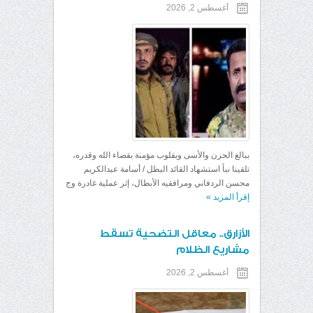
أغسطس 2, 2026
ببالغ الحزن والأسى وبقلوب مؤمنة بقضاء الله وقدره،
تلقينا نبأ استشهاد القائد البطل / أسامة عبدالكريم
محسن الردفاني ومرافقيه الأبطال، إثر عملية غادرة وج
إقرأ المزيد
»
الأزارق.. معاقل التضحية تسقط
مشاريع الظلام
أغسطس 2, 2026