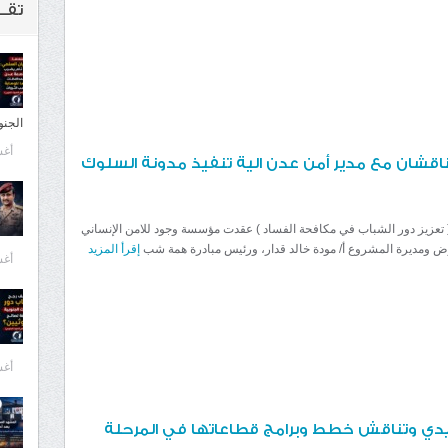
تقــ
الجنو
أغسط
قشان مع مدير أمن عدن الية تنفيذ مدونة السلوك
عزيز دور الشباب في مكافحة الفساد ) عقدت مؤسسة وجود للامن الإنساني
عوض ومديرة المشروع أ/ مودة خالد قدار، ورئيس مبادرة همة شب
إقرأ المزيد
أغسط
أغسط
زبيدي وتناقش خطط وبرامج قطاعاتها في المرحلة