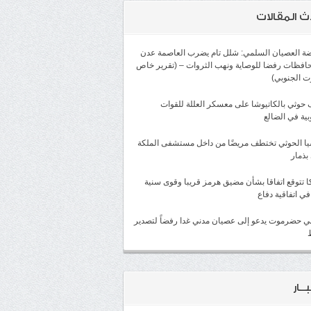
ث المقالات
ضة العصيان السلمي: شلل تام يضرب العاصمة عدن
افظات رفضا للوصاية ونهب الثروات – (تقرير خاص
 الجنوبي)
وثي بالكاتيوشا على معسكر العللة للقوات
بية في الضالع
ا الحوثي تختطف مريضًا من داخل مستشفى الملكة
بذمار
ا تتوقع اتفاقا بشأن مضيق هرمز قريبا وقوى سنية
في اتفاقية دفاع
لي حضرموت يدعو إلى عصيان مدني غدا رفضاً لتصدير
ــار