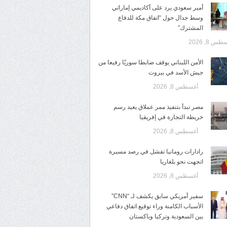
أمير سعودي يرد على أكاديمي إماراتي
وسط جدال حول “اتفاق مكة للدفاع
المشترك”
س 8, 2026
الأمن اللبناني يوقف ضابطا سوريّا رفيعا من
جيش الأسد في بيروت
أغسطس 8, 2026
مصر تبدأ بتنفيذ ممر عملاق يعيد رسم
خريطة التجارة في إفريقيا
أغسطس 8, 2026
رادارات رومانيا تفشل في رصد مسيرة
اتجهت نحو بلغاريا
أغسطس 8, 2026
سفير أمريكي سابق يكشف لـ “CNN”
الأسباب الكامنة وراء توقيع اتفاق دفاعي
بين السعودية وتركيا وباكستان