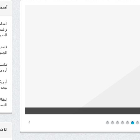
أحد
انتفا
والمح
للصوت
قصف ح
الجنو
مليشي
أروى 
أمريك
تتحد 
العللة للقوات الجنوبية في الضالع
انتقا
النفط
هابية المدعومة من إيران صواريخ “كاتيوشا” باتجاه معسكر
الاخب