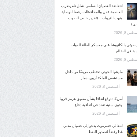
انتفاضة العصيان السلمي: شلل تام يضرب
العاصمة عدن والمحافظات رفضا للوصاية
ونهب الثروات – (تقرير خاص للصوت
بي)
س 8, 2026
وثي بالكاتيوشا على معسكر العللة للقوات
بية في الضالع
س 8, 2026
مليشيا الحوثي تختطف مريضًا من داخل
مستشفى الملكة أروى بذمار
أغسطس 8, 2026
أمريكا تتوقع اتفاقا بشأن مضيق هرمز قريبا
وقوى سنية تتحد في اتفاقية دفاع
أغسطس 8, 2026
انتقالي حضرموت يدعو إلى عصيان مدني
غدا رفضاً لتصدير النفط