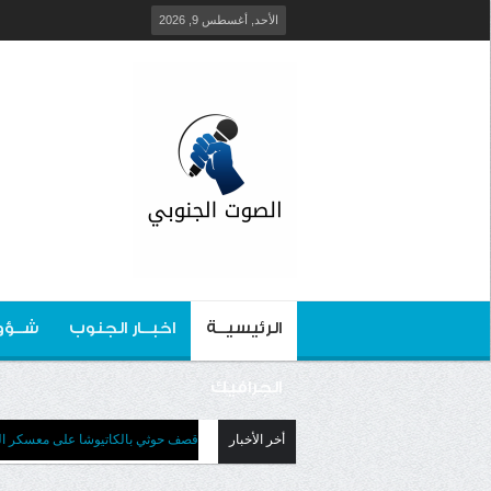
الأحد, أغسطس 9, 2026
الرئيسيــة
اخبــار الجنوب
شــؤو
الجرافيك
أخر الأخبار
قصف حوثي بالكاتيوشا على معسكر العل