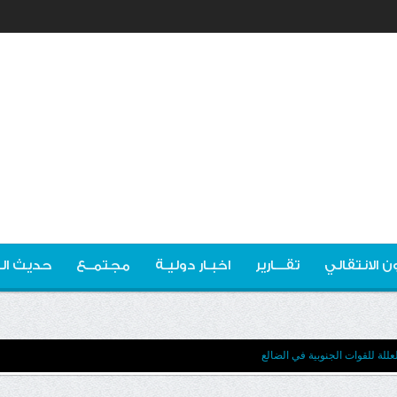
ن الانتقالي
تقـــارير
اخبـار دوليـة
مجتمــع
حديث ال
لة للقوات الجنوبية في الضالع