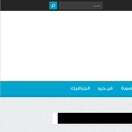
صورة
فيــديو
الجرافيك