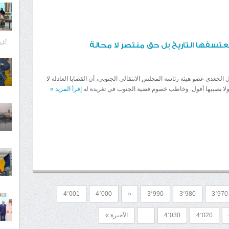
أغسط
يعتسفها التاريخ بل حق منتصر لا محالة
 الجعدي عضو هيئة رئاسة المجلس الانتقالي الجنوبي، أن القضايا العادلة لا
ا يصيبها أفول. وخاطب خصوم قضية الجنوب في تغريدة له
إقرأ المزيد
»
4٬001
4٬000
«
3٬990
3٬980
3٬970
4٬020
4٬030
...
الأخيرة »