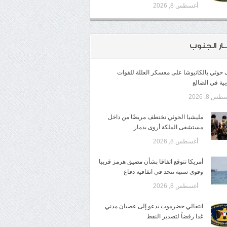
أغسطس 8, 2026
ـار الجنوب
وثي بالكاتيوشا على معسكر العللة للقوات
بية في الضالع
س 8, 2026
مليشيا الحوثي تختطف مريضًا من داخل
مستشفى الملكة أروى بذمار
أغسطس 8, 2026
أمريكا تتوقع اتفاقا بشأن مضيق هرمز قريبا
وقوى سنية تتحد في اتفاقية دفاع
أغسطس 8, 2026
انتقالي حضرموت يدعو إلى عصيان مدني
غدا رفضاً لتصدير النفط