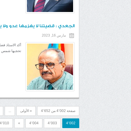
الجعدي : قضيتنا لا يهزمها عدو ولا 
مارس 16, 2023
أكد الاستاذ فضل
تحجبها شمس ول
صفحة 4٬002 من 4٬652
« الأولى
...
4٬010
»
4٬004
4٬003
4٬002