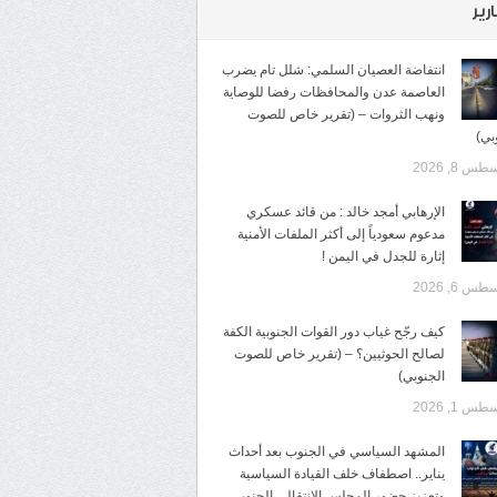
ارير
انتفاضة العصيان السلمي: شلل تام يضرب
العاصمة عدن والمحافظات رفضا للوصاية
ونهب الثروات – (تقرير خاص للصوت
بي)
س 8, 2026
الإرهابي أمجد خالد : من قائد عسكري
مدعوم سعودياً إلى أكثر الملفات الأمنية
إثارة للجدل في اليمن !
س 6, 2026
كيف رجّح غياب دور القوات الجنوبية الكفة
لصالح الحوثيين؟ – (تقرير خاص للصوت
الجنوبي)
س 1, 2026
المشهد السياسي في الجنوب بعد أحداث
يناير.. اصطفاف خلف القيادة السياسية
وتعزيز حضور المجلس الانتقالي الجنوبي