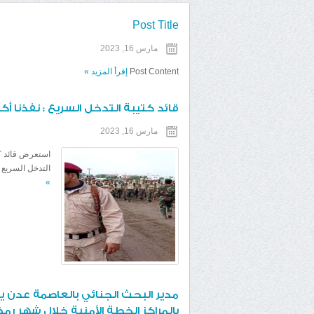
Post Title
مارس 16, 2023
Post Content
إقرأ المزيد
»
قائد كتيبة التدخل السريع : نفذنا أكثر من (161) مهمة أمنية منذ بداية 
مارس 16, 2023
استعرض قائد كت
التدخل السريع 
»
مدير البحث الجنائي بالعاصمة عدن ي
بالمراكز الخطة الأمنية خلال شهر رم