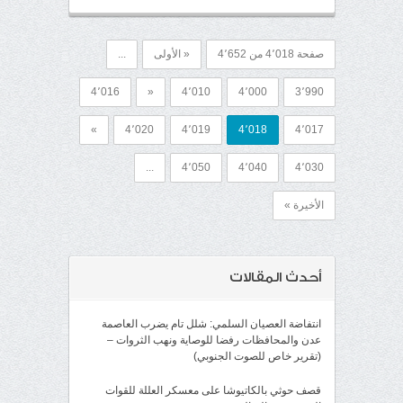
صفحة 4٬018 من 4٬652
« الأولى
...
4٬016
«
4٬010
4٬000
3٬990
»
4٬020
4٬019
4٬018
4٬017
...
4٬050
4٬040
4٬030
الأخيرة »
أحدث المقالات
انتفاضة العصيان السلمي: شلل تام يضرب العاصمة
عدن والمحافظات رفضا للوصاية ونهب الثروات –
(تقرير خاص للصوت الجنوبي)
قصف حوثي بالكاتيوشا على معسكر العللة للقوات