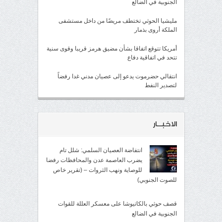
الجنوبية في الضالع
مليشيا الحوثي تختطف مريضًا من داخل مستشفى
الملكة أروى بذمار
أمريكا تتوقع اتفاقا بشأن مضيق هرمز قريبا وقوى سنية
تتحد في اتفاقية دفاع
انتقالي حضرموت يدعو إلى عصيان مدني غدا رفضاً
لتصدير النفط
الاخبــار
انتفاضة العصيان السلمي: شلل تام
يضرب العاصمة عدن والمحافظات رفضا
للوصاية ونهب الثروات – (تقرير خاص
للصوت الجنوبي)
قصف حوثي بالكاتيوشا على معسكر العللة للقوات
الجنوبية في الضالع