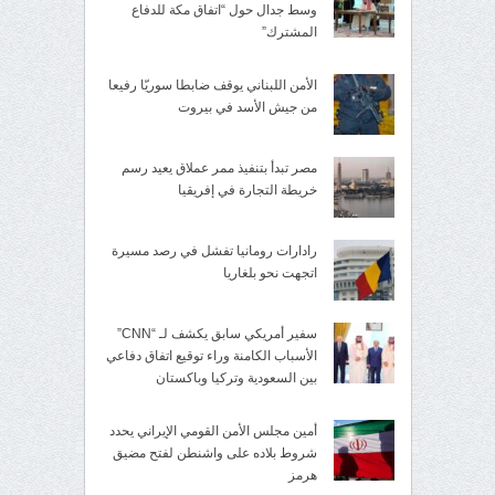
وسط جدال حول “اتفاق مكة للدفاع
المشترك”
الأمن اللبناني يوقف ضابطا سوريّا رفيعا
من جيش الأسد في بيروت
مصر تبدأ بتنفيذ ممر عملاق يعيد رسم
خريطة التجارة في إفريقيا
رادارات رومانيا تفشل في رصد مسيرة
اتجهت نحو بلغاريا
سفير أمريكي سابق يكشف لـ “CNN”
الأسباب الكامنة وراء توقيع اتفاق دفاعي
بين السعودية وتركيا وباكستان
أمين مجلس الأمن القومي الإيراني يحدد
شروط بلاده على واشنطن لفتح مضيق
هرمز