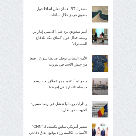
مصدر لـRT: عمان تعلن اتفاقا حول
مضيق هرمز خلال ساعات
أمير سعودي يرد على أكاديمي إماراتي
وسط جدال حول “اتفاق مكة للدفاع
المشترك”
الأمن اللبناني يوقف ضابطا سوريّا رفيعا
من جيش الأسد في بيروت
مصر تبدأ بتنفيذ ممر عملاق يعيد رسم
خريطة التجارة في إفريقيا
رادارات رومانيا تفشل في رصد مسيرة
اتجهت نحو بلغاريا
سفير أمريكي سابق يكشف لـ “CNN”
الأسباب الكامنة وراء توقيع اتفاق دفاعي