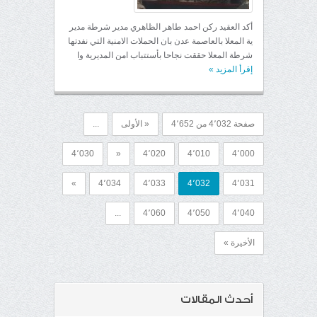
أكد العقيد ركن احمد طاهر الظاهري مدير شرطة مدير
ية المعلا بالعاصمة عدن بان الحملات الامنية التي نفدتها
شرطة المعلا حققت نجاحا بأستتباب امن المديرية وا
إقرأ المزيد
»
صفحة 4٬032 من 4٬652
« الأولى
...
4٬030
«
4٬020
4٬010
4٬000
»
4٬034
4٬033
4٬032
4٬031
...
4٬060
4٬050
4٬040
الأخيرة »
أحدث المقالات