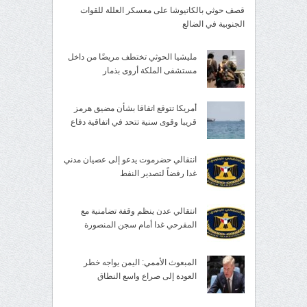
قصف حوثي بالكاتيوشا على معسكر العللة للقوات
الجنوبية في الضالع
مليشيا الحوثي تختطف مريضًا من داخل
مستشفى الملكة أروى بذمار
أمريكا تتوقع اتفاقا بشأن مضيق هرمز
قريبا وقوى سنية تتحد في اتفاقية دفاع
انتقالي حضرموت يدعو إلى عصيان مدني
غدا رفضاً لتصدير النفط
انتقالي عدن ينظم وقفة تضامنية مع
المقرحي غدا أمام سجن المنصورة
المبعوث الأممي: اليمن يواجه خطر
العودة إلى صراع واسع النطاق