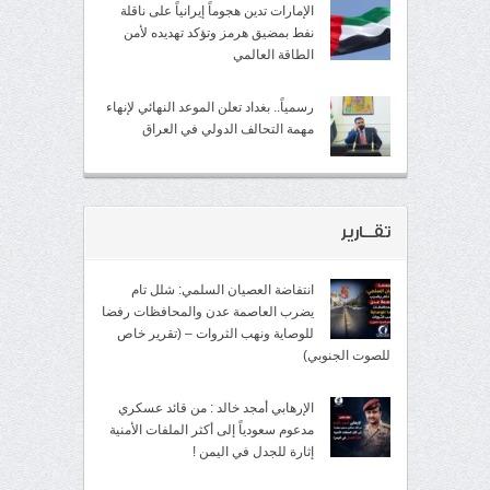
الإمارات تدين هجوماً إيرانياً على ناقلة
نفط بمضيق هرمز وتؤكد تهديده لأمن
الطاقة العالمي
رسمياً.. بغداد تعلن الموعد النهائي لإنهاء
مهمة التحالف الدولي في العراق
تقــارير
انتفاضة العصيان السلمي: شلل تام
يضرب العاصمة عدن والمحافظات رفضا
للوصاية ونهب الثروات – (تقرير خاص
للصوت الجنوبي)
الإرهابي أمجد خالد : من قائد عسكري
مدعوم سعودياً إلى أكثر الملفات الأمنية
إثارة للجدل في اليمن !