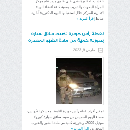
ناقشت الدكتورة/ هدى علي علوي مدير عام مركز
المرأة للبحوث والتدريب بمعية كافة أعضاء الهيئة
الإدارية للمركز خلال استقبالها اليوم الدكتورة/ آنا ريتا
ضابط
إقرأ المزيد
»
نقطة رأس حويرة تضبط سائق سيارة
بحوزته كمية من مادة الشبو المخدرة
مارس 9, 2023
تمكن أفراد نقطة رأس حويرة التابعة لمعسكر الأدواس،
مساء اليوم الخميس من ضبط سائق سيارة كورولا
موديل 2009، وبحوزته كمية من مادة الشبو والحبوب
المخدرة ،
إقرأ المزيد
»