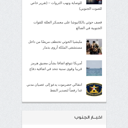
للوصاية ونهب الثروات – (تقرير خاص
للصوت الجنوبي)
قصف حوثي بالكاتيوشا على معسكر العللة للقوات
الجنوبية في الضالع
مليشيا الحوثي تختطف مريضًا من داخل
مستشفى الملكة أروى بذمار
أمريكا تتوقع اتفاقا بشأن مضيق هرمز
قريبا وقوى سنية تتحد في اتفاقية دفاع
انتقالي حضرموت يدعو إلى عصيان مدني
غدا رفضاً لتصدير النفط
اخبــار الجنوب