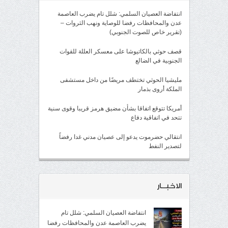
انتفاضة العصيان السلمي: شلل تام يضرب العاصمة
عدن والمحافظات رفضا للوصاية ونهب الثروات –
(تقرير خاص للصوت الجنوبي)
قصف حوثي بالكاتيوشا على معسكر العللة للقوات
الجنوبية في الضالع
مليشيا الحوثي تختطف مريضًا من داخل مستشفى
الملكة أروى بذمار
أمريكا تتوقع اتفاقا بشأن مضيق هرمز قريبا وقوى سنية
تتحد في اتفاقية دفاع
انتقالي حضرموت يدعو إلى عصيان مدني غدا رفضاً
لتصدير النفط
الاخبــار
انتفاضة العصيان السلمي: شلل تام
يضرب العاصمة عدن والمحافظات رفضا