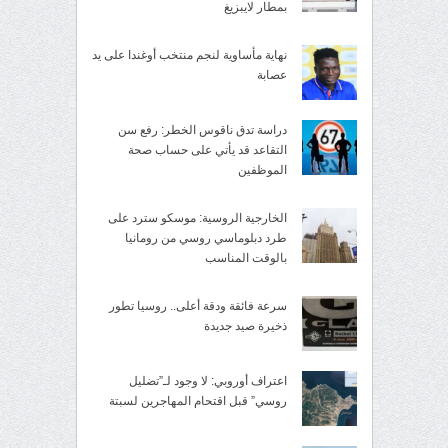
بمطار لايبزيغ
نهاية مأساوية لنجم منتخب أوغندا على يد
عصابة
دراسة تدق ناقوس الخطر: رفع سن
التقاعد قد يأتي على حساب صحة
الموظفين
الخارجية الروسية: موسكو سترد على
طرد دبلوماسي روسي من رومانيا
بالوقت المناسب
سرعة فائقة ودقة أعلى.. روسيا تطور
ذخيرة صيد جديدة
اعتراف أوروبي: لا وجود لـ”تضليل
روسي” قبل اقتحام المهاجرين لسبتة