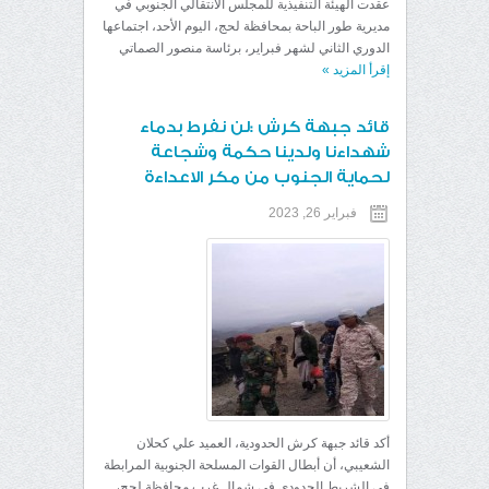
عقدت الهيئة التنفيذية للمجلس الانتقالي الجنوبي في
مديرية طور الباحة بمحافظة لحج، اليوم الأحد، اجتماعها
الدوري الثاني لشهر فبراير، برئاسة منصور الصماتي
إقرأ المزيد
»
قائد جبهة كرش :لن نفرط بدماء
شهداءنا ولدينا حكمة وشجاعة
لحماية الجنوب من مكر الاعداءة
فبراير 26, 2023
أكد قائد جبهة كرش الحدودية، العميد علي كحلان
الشعيبي، أن أبطال القوات المسلحة الجنوبية المرابطة
في الشريط الحدودي في شمال غرب محافظة لحج،