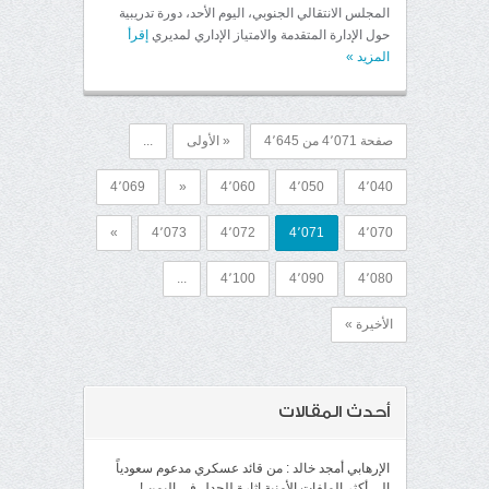
المجلس الانتقالي الجنوبي، اليوم الأحد، دورة تدريبية
حول الإدارة المتقدمة والامتياز الإداري لمديري
إقرأ
المزيد
»
صفحة 4٬071 من 4٬645
« الأولى
...
4٬069
«
4٬060
4٬050
4٬040
»
4٬073
4٬072
4٬071
4٬070
...
4٬100
4٬090
4٬080
الأخيرة »
أحدث المقالات
الإرهابي أمجد خالد : من قائد عسكري مدعوم سعودياً
إلى أكثر الملفات الأمنية إثارة للجدل في اليمن !