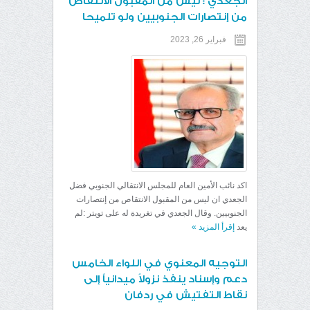
الجعدي : ليس من المقبول الانتقاص
من إنتصارات الجنوبيين ولو تلميحا
فبراير 26, 2023
اكد نائب الأمين العام للمجلس الانتقالي الجنوبي فضل
الجعدي ان ليس من المقبول الانتقاص من إنتصارات
الجنوبيين. وقال الجعدي في تغريدة له على تويتر :لم
يعد
إقرأ المزيد
»
التوجيه المعنوي في اللواء الخامس
دعم وإسناد ينفذ نزولاً ميدانياً إلى
نقاط التفتيش في ردفان