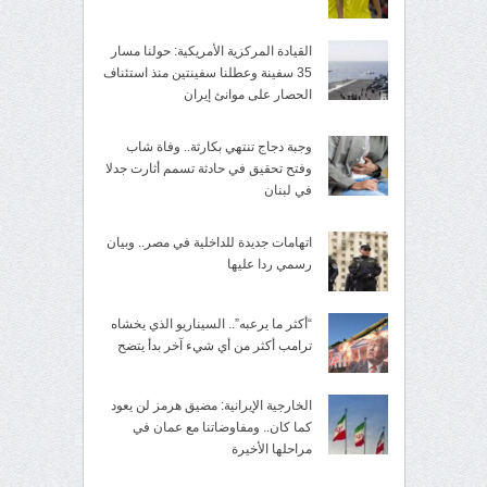
القيادة المركزية الأمريكية: حولنا مسار
35 سفينة وعطلنا سفينتين منذ استئناف
الحصار على موانئ إيران
وجبة دجاج تنتهي بكارثة.. وفاة شاب
وفتح تحقيق في حادثة تسمم أثارت جدلا
في لبنان
اتهامات جديدة للداخلية في مصر.. وبيان
رسمي ردا عليها
“أكثر ما يرعبه”.. السيناريو الذي يخشاه
ترامب أكثر من أي شيء آخر بدأ يتضح
الخارجية الإيرانية: مضيق هرمز لن يعود
كما كان.. ومفاوضاتنا مع عمان في
مراحلها الأخيرة