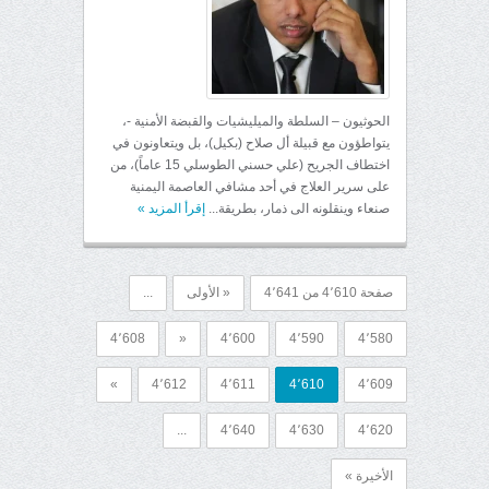
الحوثيون – السلطة والميليشيات والقبضة الأمنية -،
يتواطؤون مع قبيلة أل صلاح (بكيل)، بل ويتعاونون في
اختطاف الجريح (علي حسني الطوسلي 15 عاماً)، من
على سرير العلاج في أحد مشافي العاصمة اليمنية
صنعاء وينقلونه الى ذمار، بطريقة...
إقرأ المزيد
»
صفحة 4٬610 من 4٬641
« الأولى
...
4٬608
«
4٬600
4٬590
4٬580
»
4٬612
4٬611
4٬610
4٬609
...
4٬640
4٬630
4٬620
الأخيرة »