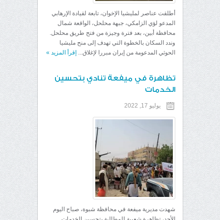
أطلقت عناصر لمليشيا الإخوان، تابعة لقيادة الإرهابي
المدعو لؤي الزامكي، جبهة محلحل، الواقعة شمال
محافظة أبين، بعد فترة وجيزة من فتح طريق محلحل.
وندد السكان بالخطوة التي تهدف إلى منح مليشيا
الحوثي المدعومة من إيران مبررا لإغلاق...
إقرأ المزيد
»
تظاهرة في ميفعة تنادي بتحسين
الخدمات
يوليو 17, 2022
شهدت مديرية ميفعة في محافظة شبوة، صباح اليوم
الأحد، تظاهرة شعبية للمطالبة بتحسين الخدمات