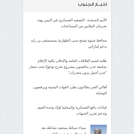
اخبــار الجنوب
الأمم المتحدة : التصعيد العسكري في اليمن يهدد
بحرمان الملايين من المساعدات
محافظ شبوة يفتتح مبنى الطوارئ بمستشفى بن زايد
بدعم إماراتي
طلبة قسم العلاقات العامة والإعلان بكلية الإعلام
بجامعة عدن يناقشون مشروع تخرج توعويًا تحت شعار
“عدن أجمل بدون مخدرات”
أهالي العبر يطالبون بطرد القوات اليمنية ويرفضون
الوصاية
قيادات يافع العسكرية والمحلية تُؤكد وحدة الصف
وتدعم تعزيز الجبهات
ميناء دمياط يستعيد نشاطه بعد
استهداف سفينتين داخله