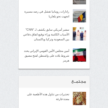
رادارات رومانيا تفشل في رصد مسيرة
اتجهت نحو بلغاريا
سفير أمريكي سابق يكشف لـ “CNN”
الأسباب الكامنة وراء توقيع اتفاق دفاعي
بين السعودية وتركيا وباكستان
أمين مجلس الأمن القومي الإيراني يحدد
شروط بلاده على واشنطن لفتح مضيق
هرمز
مجتمــع
تحذيرات من تناول هذه الأطعمة على
معدة فارغة