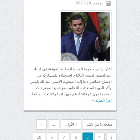
نوفمبر 29, 2023
أعلن رئيس حكومة الوحدة الوطنية المؤقتة في ليبيا،
عبدالحميد الدبيبة، الثلاثاء، استعداده للمشاركة في
اجتماع خماسي دعا إليه المبعوث الأممي عبدالله باتيلي.
وأكد الدبيبة استعداده للتجاوب مع جميع المقترحات
المقدمة دون عرقلة؛ لدعم جهود إنجاح الانتخابات. كما...
إقرأ المزيد
»
صفحة 5 من 128
« الأولى
...
«
10
»
7
6
5
4
3