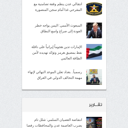
انتقالي عدن ينظم وقفة تضامنية مع
المقرحي غدا أمام سجن المنصورة
المبعوث الأممي: اليمن يواجه خطر
العودة إلى صراع واسع النطاق
الإمارات تدين هجوماً إيرانياً على ناقلة
نفط بمضيق هرمز وتؤكد تهديده لأمن
الطاقة العالمي
رسمياً.. بغداد تعلن الموعد النهائي لإنهاء
مهمة التحالف الدولي في العراق
تقــارير
انتفاضة العصيان السلمي: شلل تام
يضرب العاصمة عدن والمحافظات رفضا