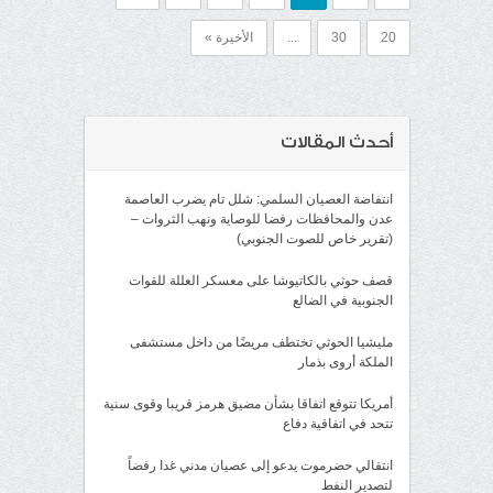
20
30
...
الأخيرة »
أحدث المقالات
انتفاضة العصيان السلمي: شلل تام يضرب العاصمة
عدن والمحافظات رفضا للوصاية ونهب الثروات –
(تقرير خاص للصوت الجنوبي)
قصف حوثي بالكاتيوشا على معسكر العللة للقوات
الجنوبية في الضالع
مليشيا الحوثي تختطف مريضًا من داخل مستشفى
الملكة أروى بذمار
أمريكا تتوقع اتفاقا بشأن مضيق هرمز قريبا وقوى سنية
تتحد في اتفاقية دفاع
انتقالي حضرموت يدعو إلى عصيان مدني غدا رفضاً
لتصدير النفط