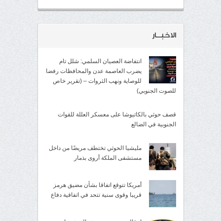
الاخبــار
انتفاضة العصيان السلمي: شلل تام
يضرب العاصمة عدن والمحافظات رفضا
للوصاية ونهب الثروات – (تقرير خاص
للصوت الجنوبي)
قصف حوثي بالكاتيوشا على معسكر العللة للقوات
الجنوبية في الضالع
مليشيا الحوثي تختطف مريضًا من داخل
مستشفى الملكة أروى بذمار
أمريكا تتوقع اتفاقا بشأن مضيق هرمز
قريبا وقوى سنية تتحد في اتفاقية دفاع