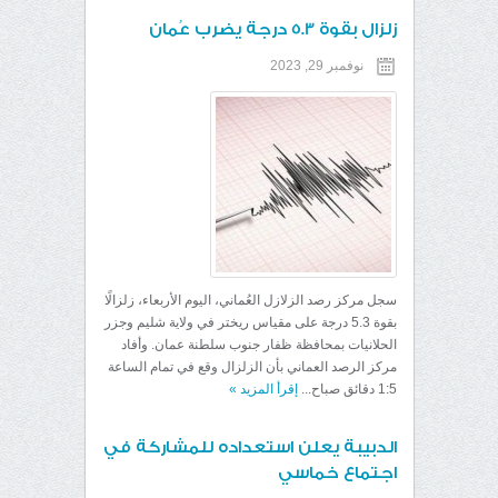
زلزال بقوة 5.3 درجة يضرب عُمان
نوفمبر 29, 2023
سجل مركز رصد الزلازل العُماني، اليوم الأربعاء، زلزالًا
بقوة 5.3 درجة على مقياس ريختر في ولاية شليم وجزر
الحلانيات بمحافظة ظفار جنوب سلطنة عمان. وأفاد
مركز الرصد العماني بأن الزلزال وقع في تمام الساعة
1:5 دقائق صباح...
إقرأ المزيد
»
الدبيبة يعلن استعداده للمشاركة في
اجتماع خماسي