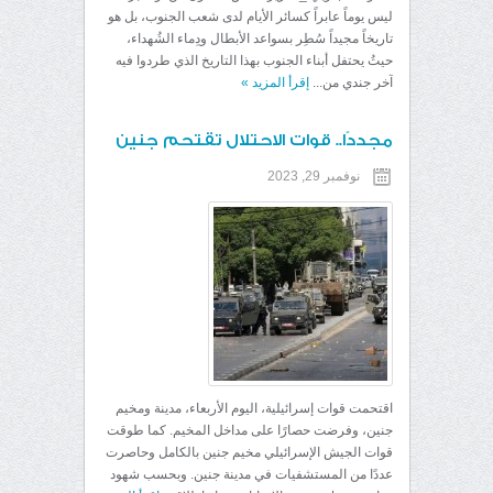
ليس يوماً عابراً كسائر الأيام لدى شعب الجنوب، بل هو
تاريخاً مجيداً سُطِر بسواعد الأبطال ودِماء الشُهداء،
حيثُ يحتفل أبناء الجنوب بهذا التاريخ الذي طردوا فيه
آخر جندي من...
إقرأ المزيد
»
مجددًا.. قوات الاحتلال تقتحم جنين
نوفمبر 29, 2023
اقتحمت قوات إسرائيلية، اليوم الأربعاء، مدينة ومخيم
جنين، وفرضت حصارًا على مداخل المخيم. كما طوقت
قوات الجيش الإسرائيلي مخيم جنين بالكامل وحاصرت
عددًا من المستشفيات في مدينة جنين. وبحسب شهود