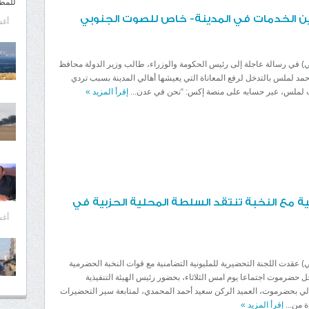
للمط
 الخدمات في المدينة- خاص للصوت الجنوبي
أغسط
) في رسالة عاجلة إلى رئيس الحكومة والوزراء، طالب وزير الدولة محافظ
مد لملس بالتدخل لرفع المعاناة التي يعيشها أهالي المدينة بسبب تردي
 لملس، عبر حسابه على منصة إكس: “نحن في عدن...
إقرأ المزيد
»
ية مع النخبة تنتقد السلطة المحلية الحزبية في
أغسط
) عقدت اللجنة التحضيرية للمليونية التضامنية مع قوات النخبة الحضرمية
 حضرموت اجتماعا يوم امس الثلاثاء، بحضور رئيس الهيئة التنفيذية
لي بحضرموت، العميد الركن سعيد أحمد المحمدي، لمتابعة سير التحضيرات
ة من...
إقرأ المزيد
»