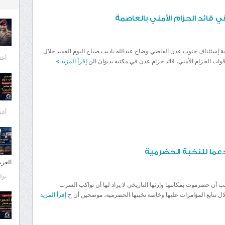
 قائد الحزام الأمني بالعاصمة
بة إستئناف جنوب عدن القاضي وضاح عبدالله باذيب صباح اليوم العميد جلال
أغسط
قوات الحزام الأمني، قائد حزام عدن في مكتبه بديوان الن
إقرأ المزيد
»
أغسط
دعما للنخبة الحضرمية
العرب
يوليو 1
 أن حضرموت بمكانتها وإرثها التاريخي لا يراد لها أن تواكب السرب
ال تتابع المؤامرات عليها وخاصة نخبتها الحضرمية، موضحين أن ح
إقرأ المزيد