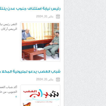
رئيس نيابة استئناف جنوب عدن يلتقي
يناير 31, 2024
التقى رئيس نيا
الربيعي أركان 
شباب الغضب يدعو لمليونية المكلا 
يناير 31, 2024
أكد شباب الغضب
الجنوبي، من خل
»