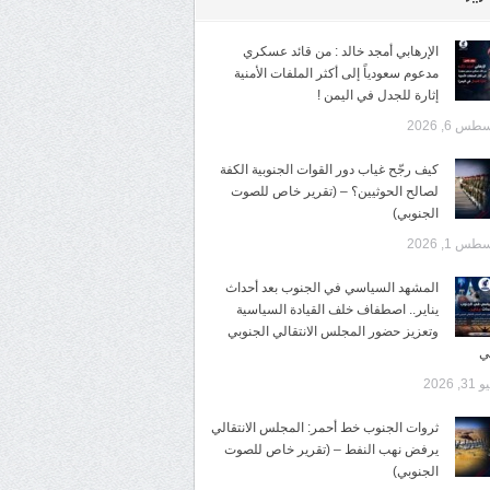
الإرهابي أمجد خالد : من قائد عسكري
مدعوم سعودياً إلى أكثر الملفات الأمنية
إثارة للجدل في اليمن !
س 6, 2026
كيف رجّح غياب دور القوات الجنوبية الكفة
لصالح الحوثيين؟ – (تقرير خاص للصوت
الجنوبي)
س 1, 2026
المشهد السياسي في الجنوب بعد أحداث
يناير.. اصطفاف خلف القيادة السياسية
وتعزيز حضور المجلس الانتقالي الجنوبي
ي
3, 2026
ثروات الجنوب خط أحمر: المجلس الانتقالي
يرفض نهب النفط – (تقرير خاص للصوت
الجنوبي)