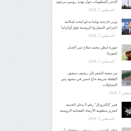
الذعر بالمعلومات حول تهديد روسي مزعوم
أغسطس 7, 2026
وزير خارجية بولندا يدعو لبحث إمكانية
اعتراض الصواريخ الروسية فوق أوكرانيا
أغسطس 7, 2026
صورة لبطن محمد صلاح تثير الجدل
(صورة)
أغسطس 7, 2026
من منصة الشعر إلى رصيف دمشق..
الطفلة شريفة حاج حسن في مشهد يثير
التساؤلات
س 7, 2026
قمر “إلكترو-إل” رقم 5 يدخل الخدمة
لتعزيز منظومة الأرصاد الفضائية الروسية
أغسطس 7, 2026
إعلام: الحوثيون يستهدفون محافظة مأرب