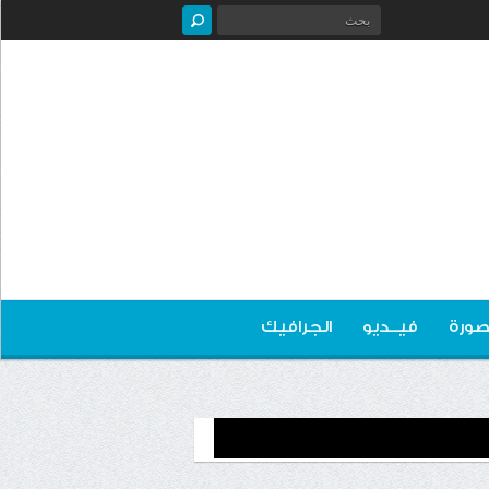
صورة
فيــديو
الجرافيك