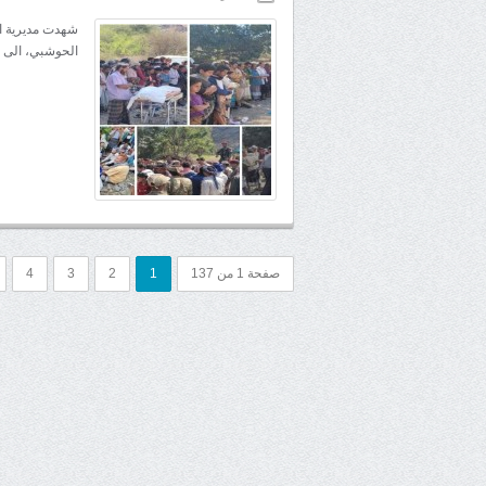
شهدت مديرية ال
الحوشبي، الى م
صفحة 1 من 137
1
2
3
4