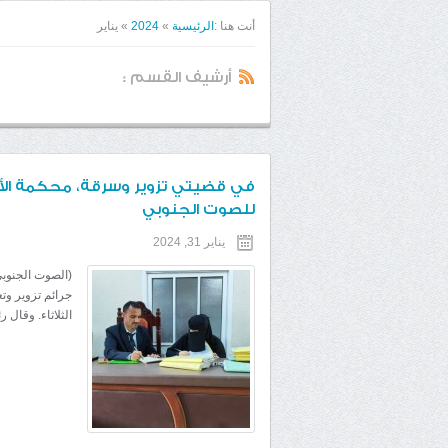
أنت هنا :
الرئيسية
»
2024
»
يناير
أرشيف القسم :
في قضيتي تزوير وسرقة، محكمة الأم
للصوت الجنوبي
يناير 31, 2024
(الصوت الجنوبي)
جرائم تزوير وت
الثلاثاء. وقال