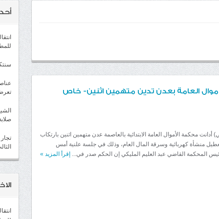
أحد
انتقا
للمط
سنتكوم : ت
عناصر
وال العامة بعدن تدين متهمين اثنين- خاص
تعرض
الشيخ
صلابة
 أدانت محكمة الأموال العامة الابتدائية بالعاصمة عدن متهمين اثنين بارتكاب
تجار 
عطيل منشأة كهربائية وسرقة المال العام، وذلك في جلسة علنية أمس
الثال
 رئيس المحكمة القاضي عبد العليم المليكي إن الحكم صدر في...
إقرأ المزيد
»
الاخب
انتقا