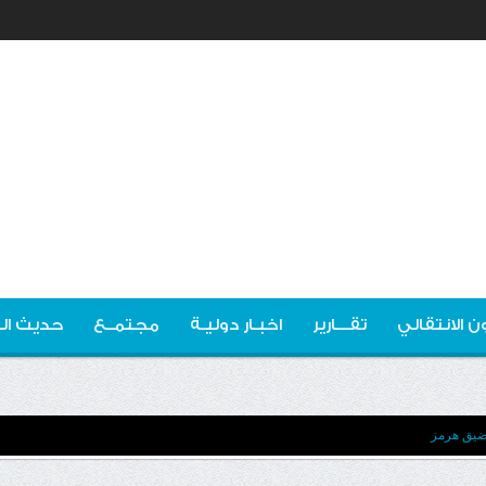
ن الانتقالي
تقـــارير
اخبـار دوليـة
مجتمــع
حديث ال