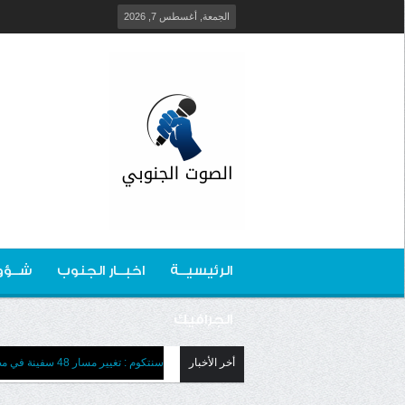
الجمعة, أغسطس 7, 2026
الرئيسيــة
اخبــار الجنوب
شــؤو
الجرافيك
أخر الأخبار
سنتكوم : تغيير مسار 48 سفينة في مضيق هرمز