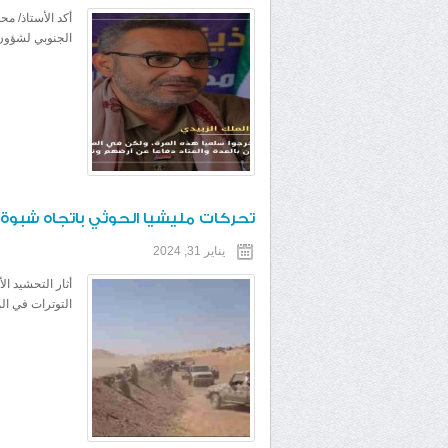
أكد الأستاذ/ مح
الجنوبي لشؤون 
تحركات مليشيا الحوثي باتجاه شبوة 
يناير 31, 2024
أثار التحشيد ال
التوترات في ال