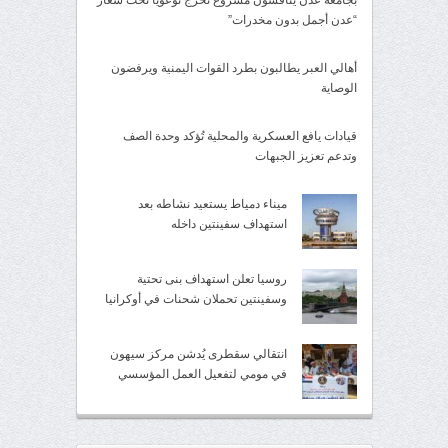
بجامعة عدن يناقشون مشروع تخرج توعويًا تحت شعار
“عدن أجمل بدون مخدرات”
أهالي العبر يطالبون بطرد القوات اليمنية ويرفضون
الوصاية
قيادات يافع العسكرية والمحلية تُؤكد وحدة الصف
وتدعم تعزيز الجبهات
ميناء دمياط يستعيد نشاطه بعد
استهداف سفينتين داخله
روسيا تعلن استهداف بنى تحتية
وسفينتين تحملان شحنات في أوكرانيا
انتقالي سقطرى يُدشن مركز سيهون
في مومي لتفعيل العمل المؤسسي