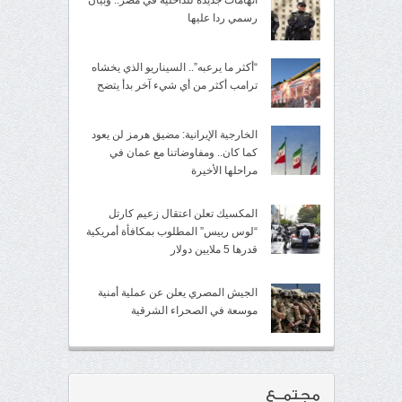
اتهامات جديدة للداخلية في مصر.. وبيان
رسمي ردا عليها
“أكثر ما يرعبه”.. السيناريو الذي يخشاه
ترامب أكثر من أي شيء آخر بدأ يتضح
الخارجية الإيرانية: مضيق هرمز لن يعود
كما كان.. ومفاوضاتنا مع عمان في
مراحلها الأخيرة
المكسيك تعلن اعتقال زعيم كارتل
“لوس رييس” المطلوب بمكافأة أمريكية
قدرها 5 ملايين دولار
الجيش المصري يعلن عن عملية أمنية
موسعة في الصحراء الشرقية
مجتمــع