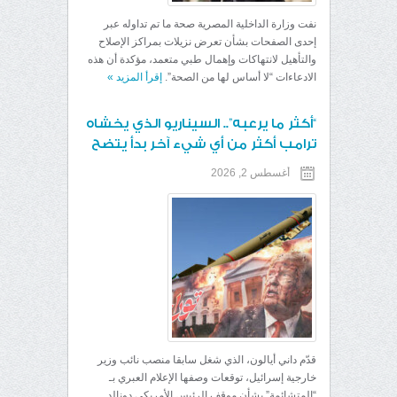
نفت وزارة الداخلية المصرية صحة ما تم تداوله عبر
إحدى الصفحات بشأن تعرض نزيلات بمراكز الإصلاح
والتأهيل لانتهاكات وإهمال طبي متعمد، مؤكدة أن هذه
الادعاءات “لا أساس لها من الصحة”.
إقرأ المزيد
»
“أكثر ما يرعبه”.. السيناريو الذي يخشاه
ترامب أكثر من أي شيء آخر بدأ يتضح
أغسطس 2, 2026
قدّم داني أيالون، الذي شغل سابقا منصب نائب وزير
خارجية إسرائيل، توقعات وصفها الإعلام العبري بـ
“المتشائمة” بشأن موقف الرئيس الأمريكي دونالد