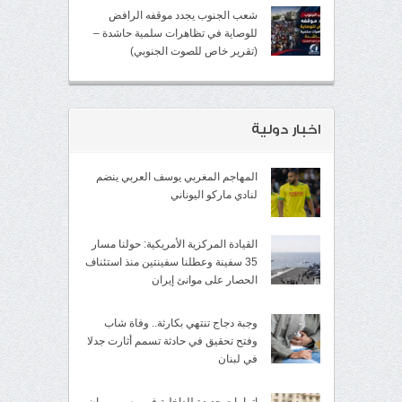
شعب الجنوب يجدد موقفه الرافض
للوصاية في تظاهرات سلمية حاشدة –
(تقرير خاص للصوت الجنوبي)
اخبار دولية
المهاجم المغربي يوسف العربي ينضم
لنادي ماركو اليوناني
القيادة المركزية الأمريكية: حولنا مسار
35 سفينة وعطلنا سفينتين منذ استئناف
الحصار على موانئ إيران
وجبة دجاج تنتهي بكارثة.. وفاة شاب
وفتح تحقيق في حادثة تسمم أثارت جدلا
في لبنان