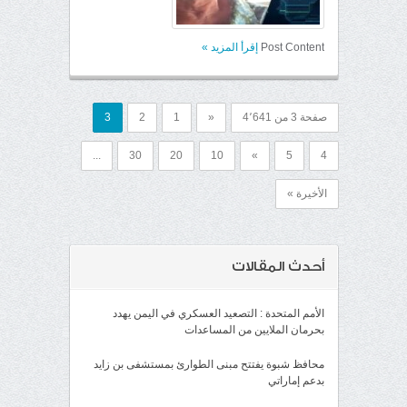
Post Content
إقرأ المزيد
»
صفحة 3 من 4٬641
«
1
2
3
...
30
20
10
»
5
4
الأخيرة »
أحدث المقالات
الأمم المتحدة : التصعيد العسكري في اليمن يهدد
بحرمان الملايين من المساعدات
محافظ شبوة يفتتح مبنى الطوارئ بمستشفى بن زايد
بدعم إماراتي