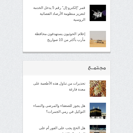
قمر “إلكترو-إل” رقم 5 يدخل الخدمة
لتعزيز منظومة الأرصاد الفضائية
الروسية
إعلام: الحوثيون يستهدفون محافظة
مأرب بأكثر من 10 صواريخ
مجتمــع
تحذيرات من تناول هذه الأطعمة على
معدة فارغة
هل يجوز للضعفاء والمرضى والنساء
التوكيل في رمي الجمرات؟
هل الحج يجب على الفور أم على