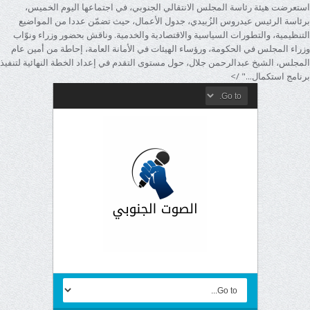
استعرضت هيئة رئاسة المجلس الانتقالي الجنوبي، في اجتماعها اليوم الخميس،
برئاسة الرئيس عيدروس الزُبيدي، جدول الأعمال، حيث تضمّن عددا من المواضيع
التنظيمية، والتطورات السياسية والاقتصادية والخدمية. وناقش بحضور وزراء ونوّاب
وزراء المجلس في الحكومة، ورؤساء الهيئات في الأمانة العامة، إحاطة من أمين عام
المجلس، الشيخ عبدالرحمن جلال، حول مستوى التقدم في إعداد الخطة النهائية لتنفيذ
برنامج استكمال..." />