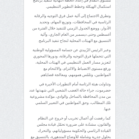
مستوى التقدم في إعداد الخطة النهائية لتنفيذ برنامج
استكمال الهيكلة وخطط التطوير التنظيمي.
وتطرق الاجتماع إلى آلية عمل فرق التوجيه والرقابة
الرئاسية في المحافظات، وتوزيع المهام، وتحديد
الأدوار، ووضع الجدول الزمني للتنفيذ خلال الفترة من
أغسطس وحتى ديسمبر من العام الجاري، وآلية
التنسيق مع الهيئات المحلية لنجاح تنفيذ البرنامج.
وعبر الرئيس الزُبيدي عن جسامة المسؤولية الوطنية
التي تتحملها فرق التوجيه والرقابة، ودورها المحوري
لتعزيز مسار العمل التنظيمي في الهيئات المحلية،
ورفع مستوى الانضباط والالتزام، والالتحام مع
المواطنين، وتلمّس همومهم، ومعالجة قضاياهم.
وتناولت هيئة الرئاسة أمام التطورات الأخيرة في
حضرموت، جراء حالة الغضب الشعبي التي شهدتها عدد
من مدن المحافظة بالساحل والوادي، مؤكدة مشروعية
تلك المطالب، وحق المواطنين في التعبير السلمي
عنها.
كما رفضت أي أعمال تخريب أو خروج عن النظام
والقانون، مشدّدة على ضرورة تحمّل قيادة مجلس
القيادة الرئاسي والحكومة مسؤولياتهم، والتحرك
بحلول جذرية وشاملة للأوضاع المتدهورة، بالتنسيق مع