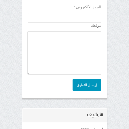
البريد الألكترونى *
موقعك
إرسال التعليق
الأرشيف