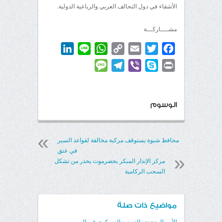
الأشقاء في دول التحالف العربي والرباعية الدولية.
مشــــاركـــة
LinkedIn
WhatsApp
Line
Copy
Email
Twitter
Facebook
Link
Message
Telegram
Viber
Skype
Print
الوسوم
محافظ شبوة يستوقف مركبة مخالفة لقواعد السير
في عتق
مركز الإنذار المبكر بحضرموت يحذر من تشكل
السحب الركامية
مواضيع ذات صلة