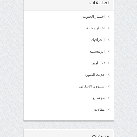
تصنيفات
اخبــار الجنوب
اخبـار دوليـة
الجرافيك
الرئيسيــة
تقـــارير
حديث الصورة
شــؤون الانتقالي
مجتمــع
مقالات
منوعات