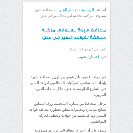
أنت هنا :
الرئيسية
»
اخبــار الجنوب
»
محافظ شبوة
يستوقف مركبة مخالفة لقواعد السير في عتق
محافظ شبوة يستوقف مركبة
مخالفة لقواعد السير في عتق
كتب في :
يوليو 31, 2025
في
اخبــار الجنوب
في موقف عفوي، بادر عوض بن الوزير، محافظ شبوة،
بإيقاف أحد سائقي المركبات المخالفين لقواعد السير
في الشارع العام بمدينة عتق، خلال ساعات الذروة
المرورية.
ترجل المحافظ من سيارته الشخصية ووجّه للسائق
نصائح مباشرة وتحذيرات تتعلق بخطورة مخالفة قواعد
السير، وما قد تسببه من حوادث وتعطيل لحركة
المواطنين.
وشدد على أن احترام النظام المروري هو مسؤولية