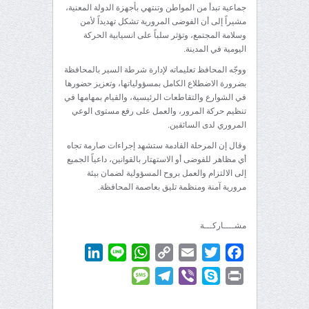
جماعية تبدأ من المواطن وتنتهي بأجهزة الدولة المعنية،
مشيراً إلى أن الفوضى المرورية تشكل تهديداً لأمن
وسلامة المجتمع، وتؤثر سلباً على انسيابية الحركة
اليومية في المدينة.
ووجّه المحافظ تعليماته لإدارة شرطة السير بالمحافظة
بضرورة الاضطلاع الكامل بمسؤولياتها، وتعزيز حضورها
في الشوارع والتقاطعات الرئيسية، والقيام بمهامها في
تنظيم حركة المرور، والعمل على رفع مستوى الوعي
المروري لدى السائقين.
وقال إن المرحلة القادمة ستشهد إجراءات صارمة تجاه
أي مظاهر للفوضى أو الاستهتار بالقوانين، داعياً الجميع
إلى الالتزام والعمل بروح المسؤولية لضمان بيئة
مرورية آمنة ومنظمة تليق بعاصمة المحافظة.
مشــــاركـــة
LinkedIn
WhatsApp
Line
Copy
Email
Twitter
Facebook
Link
Message
Telegram
Viber
Skype
Print