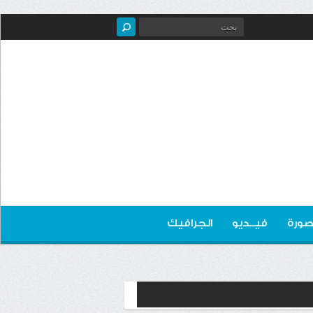
صورة
فيــديو
الجرافيك