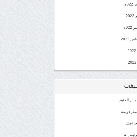
202
202
2022
 2022
2
يفات
بــار الجنوب
بـار دوليـة
جرافيك
رئيسيــة