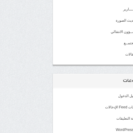
ـــارير
يث الصورة
ـؤون الانتقالي
تمــع
الات
عات
ل الدخول
الإدخالات
 التعليقات
WordPress