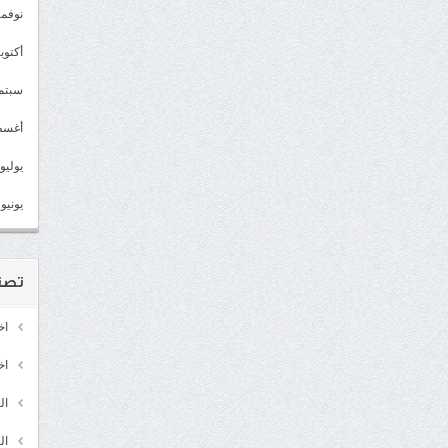
نوفمبر 2
أكتوبر 2
سبتمبر 
أغسطس
يوليو 022
يونيو 2022
تصن
اخ
اخ
ال
ال