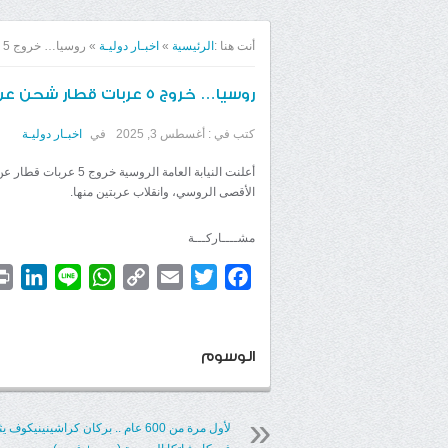
أنت هنا :
الرئيسية
»
اخبـار دوليـة
»
روسيا… خروج 5 عربات قطار شحن عن السكة شرقي روسيا (صور+فيديو)
روسيا… خروج 5 عربات قطار شحن عن السكة شرقي روسيا (صور+فيديو)
كتب في :
أغسطس 3, 2025
في
اخبـار دوليـة
أعلنت النيابة العامة 
الأقصى الروسي، وانقلاب عربتين منها.
مشــــاركـــة
dIn
WhatsApp
Line
Copy
Email
Twitter
Facebook
Link
الوسوم
لأول مرة من 600 عام .. بركان كراشينينيكوف ي