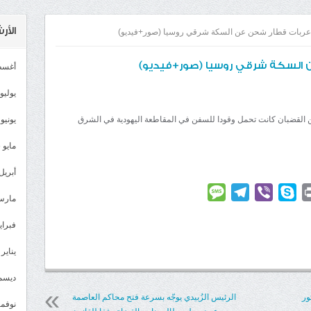
الأ
أغسطس
يوليو 026
الروسية خروج 5 عربات قطار عن القضبان كانت تحمل وقودا للسفن في المقاطعة اليهودية في الشرق
يونيو 2026
مايو 2026
أبريل 026
Message
Telegram
Viber
Skype
Print
Linke
مارس 26
فبراير 6
يناير 2026
ديسمبر 
ثور
الرئيس الزُبيدي يوجّه بسرعة فتح محاكم العاصمة
نوفمبر 5