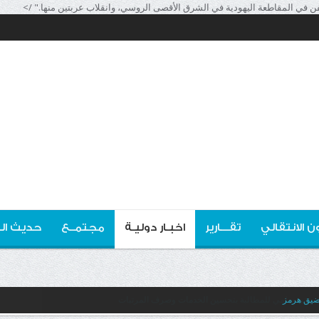
ن الانتقالي
تقـــارير
اخبـار دوليـة
مجتمــع
حديث ال