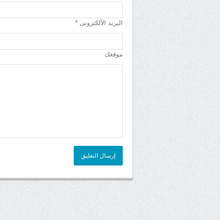
البريد الألكترونى *
موقعك
إرسال التعليق