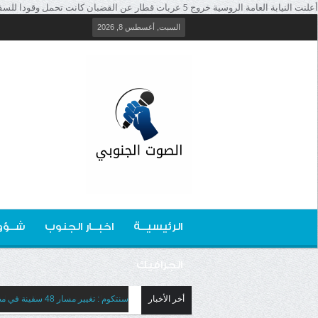
أعلنت النيابة العامة الروسية خروج 5 عربات قطار عن القضبان كانت تحمل وقودا للسفن في المقاطعة اليهودية في الشرق الأقصى الروسي، وانقلاب عربتين منها." />
السبت, أغسطس 8, 2026
الرئيسيــة
اخبــار الجنوب
شــؤو
الجرافيك
أخر الأخبار
سنتكوم : تغيير مسار 48 سفينة في مضيق هرمز