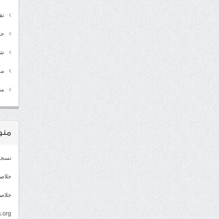
تق
حد
شـ
مج
مق
منو
تسجي
خلاصات Feed 
خلاصة
.org