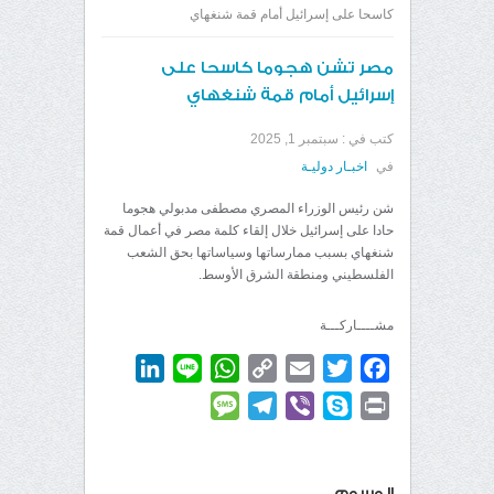
كاسحا على إسرائيل أمام قمة شنغهاي
مصر تشن هجوما كاسحا على
إسرائيل أمام قمة شنغهاي
كتب في :
سبتمبر 1, 2025
في
اخبـار دوليـة
شن رئيس الوزراء المصري مصطفى مدبولي هجوما
حادا على إسرائيل خلال إلقاء كلمة مصر في أعمال قمة
شنغهاي بسبب ممارساتها وسياساتها بحق الشعب
الفلسطيني ومنطقة الشرق الأوسط.
مشــــاركـــة
LinkedIn
WhatsApp
Line
Copy
Email
Twitter
Facebook
Link
Message
Telegram
Viber
Skype
Print
الوسوم