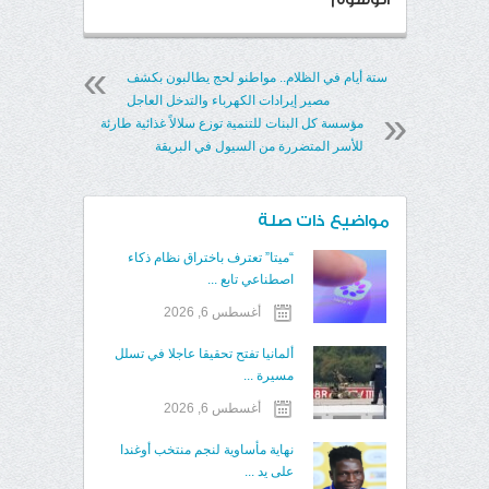
ستة أيام في الظلام.. مواطنو لحج يطالبون بكشف
مصير إيرادات الكهرباء والتدخل العاجل
مؤسسة كل البنات للتنمية توزع سلالاً غذائية طارئة
للأسر المتضررة من السيول في البريقة
مواضيع ذات صلة
“ميتا” تعترف باختراق نظام ذكاء
اصطناعي تابع ...
أغسطس 6, 2026
ألمانيا تفتح تحقيقا عاجلا في تسلل
مسيرة ...
أغسطس 6, 2026
نهاية مأساوية لنجم منتخب أوغندا
على يد ...