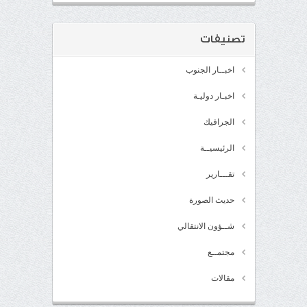
تصنيفات
اخبــار الجنوب
اخبـار دوليـة
الجرافيك
الرئيسيــة
تقـــارير
حديث الصورة
شــؤون الانتقالي
مجتمــع
مقالات