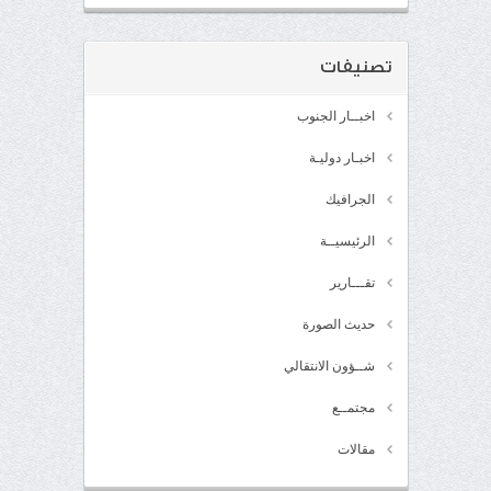
تصنيفات
اخبــار الجنوب
اخبـار دوليـة
الجرافيك
الرئيسيــة
تقـــارير
حديث الصورة
شــؤون الانتقالي
مجتمــع
مقالات