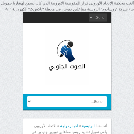
ألغت محكمة الاتحاد الأوروبي قرار المفوضية الأوروبية الذي كان يسمح لهنغاريا بتمويل
بناء شركة “روساتوم” الروسية مفاعلين نوويين في محطة “باكش-2” الكهرذرية." />
أنت هنا :
الرئيسية
»
اخبـار دوليـة
»
الاتحاد الأوروبي
يلغي تمويل تشييد روسيا مفاعلين نوويين جديدين في