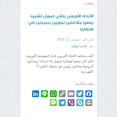
هنغاريا
الاتحاد الأوروبي يلغي تمويل تشييد
روسيا مفاعلين نوويين جديدين في
هنغاريا
كتب في :
سبتمبر 11, 2025
في
اخبـار دوليـة
ألغت محكمة الاتحاد الأوروبي قرار المفوضية الأوروبية
الذي كان يسمح لهنغاريا بتمويل بناء شركة “روساتوم”
الروسية مفاعلين نوويين في محطة “باكش-2”
الكهرذرية.
مشــــاركـــة
LinkedIn
WhatsApp
Line
Copy
Email
Twitter
Facebook
Link
Message
Telegram
Viber
Skype
Print