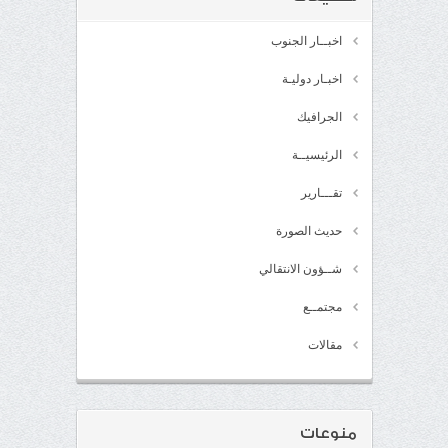
اخبــار الجنوب
اخبـار دوليـة
الجرافيك
الرئيسيــة
تقـــارير
حديث الصورة
شــؤون الانتقالي
مجتمــع
مقالات
منوعات