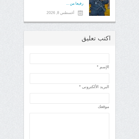
رفيعا من ...
أغسطس 8, 2026
اكتب تعليق
الإسم *
البريد الألكترونى *
موقعك