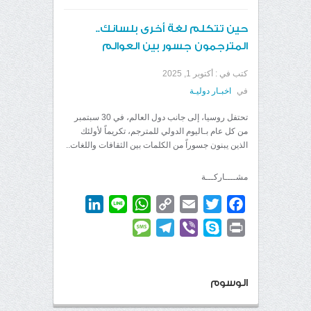
حين تتكلم لغة أخرى بلسانك..
المترجمون جسور بين العوالم
كتب في :
أكتوبر 1, 2025
في
اخبـار دوليـة
تحتفل روسيا، إلى جانب دول العالم، في 30 سبتمبر
من كل عام بـاليوم الدولي للمترجم، تكريماً لأولئك
الذين يبنون جسوراً من الكلمات بين الثقافات واللغات..
مشــــاركـــة
LinkedIn
WhatsApp
Line
Copy
Email
Twitter
Facebook
Link
Message
Telegram
Viber
Skype
Print
الوسوم