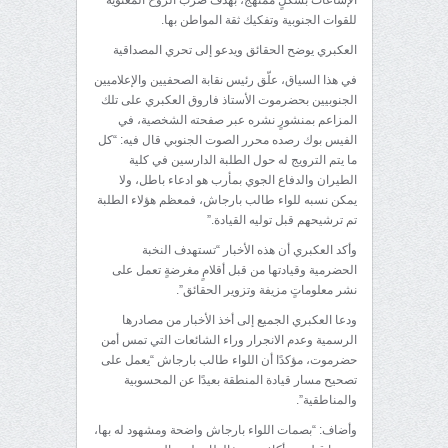
الإشاعات بشكلٍ ممنهج، بهدف ضرب الروح المعنوية
للقوات الجنوبية وتفكيك ثقة المواطن بها.
العكبري يوضح الحقائق ويدعو إلى تحري المصداقية
في هذا السياق، علّق رئيس نقابة الصحفيين والإعلاميين
الجنوبيين بحضرموت الأستاذ فاروق العكبري على تلك
المزاعم بمنشورٍ نشره عبر صفحته الشخصية، في
الفيس بوك رصده محرر الصوت الجنوبي قال فيه: “كل
ما يتم الترويج له حول الطلبة الدارسين في كلية
الطيران والدفاع الجوي بمأرب هو ادعاء باطل، ولا
يمكن نسبه للواء طالب بارجاش، فمعظم هؤلاء الطلبة
تم ترشيحهم قبل توليه القيادة.”
وأكد العكبري أن هذه الأخبار “تستهدف النخبة
الحضرمية وقيادتها من قبل أقلامٍ مغرضةٍ تعمل على
نشر معلوماتٍ مزيفة وتزوير الحقائق”.
ودعا العكبري الجميع إلى أخذ الأخبار من مصادرها
الرسمية وعدم الانجرار وراء الشائعات التي تمس أمن
حضرموت، مؤكدًا أن اللواء طالب بارجاش “يعمل على
تصحيح مسار قيادة المنطقة بعيدًا عن المحسوبية
والمناطقية”.
وأضاف: “بصمات اللواء بارجاش واضحة ومشهود له بها،