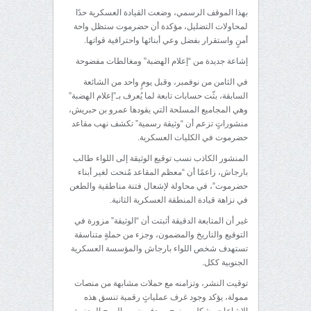
بهذا الموقف الرسمي، وضعت القيادة العسكرية حدًا
لمحاولات التضليل، مؤكدة أن حضرموت ستظل واحة
أمنٍ واستقرار بفضل وعي أبنائها واحترافية قواتها.
إشاعة جديدة من “إعلام الهضبة” ومغالطات مفضوحة
في الثامن من نوفمبر، وقبل يومٍ واحد من الشائعة
السابقة، بثّت حسابات تابعة لما يُعرف بـ”إعلام الهضبة”
وهي المجاميع المسلحة التي يقودها عمرو بن حبريش،
منشوراتٍ تزعم أن “وثيقة رسمية” تكشف نهب مقاعد
حضرموت في الكليات العسكرية.
المنشور الكاذب نسب توقيع الوثيقة إلى اللواء طالب
بارجاش، زاعمًا أن “معظم المقاعد مُنحت لغير أبناء
حضرموت”، في محاولة لإشعال فتنة مناطقية والطعن
في نزاهة قيادة المنطقة العسكرية الثانية.
غير أن المتابعة الدقيقة أثبتت أن “الوثيقة” مزورة في
التوقيع والتاريخ والمضمون، وجزء من حملةٍ متناسقة
تستهدف شخص اللواء بارجاش والمؤسسة العسكرية
الجنوبية ككل.
توقيت النشر، وتزامنه مع حملات مشابهة من منصات
ممولة، يؤكد وجود غرف عملياتٍ رقمية تنسق هذه