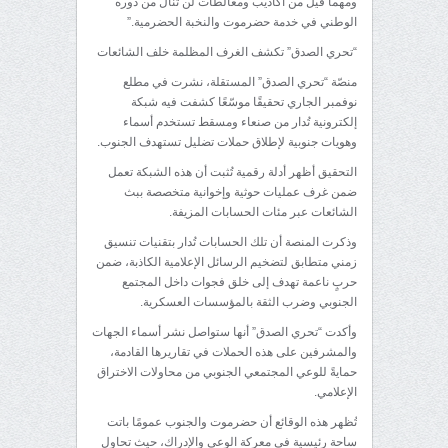
ومهما قيل من أكاذيب ومغالطات لن تنال من دوره
الوطني في خدمة حضرموت والنخبة الحضرمية.”
“تحري الصدق” تكشف الغرف المظلمة خلف الشائعات
منصّة “تحري الصدق” المستقلة، نشرت في مطلع
نوفمبر الجاري تحقيقًا موسّعًا كشفت فيه شبكة
إلكترونية تُدار من صنعاء ومسقط تستخدم أسماء
وهويات جنوبية لإطلاق حملات تضليل تستهدف الجنوب.
التحقيق أظهر أدلة رقمية تُثبت أن هذه الشبكة تعمل
ضمن غرف عمليات حوثية وإخوانية متخصصة ببث
الشائعات عبر مئات الحسابات المزيفة.
وذكرت المنصة أن تلك الحسابات تُدار بتقنيات تنسيق
زمني متطابق لتضخيم الرسائل الإعلامية الكاذبة، ضمن
حربٍ ناعمة تهدف إلى خلق فجوات داخل المجتمع
الجنوبي وضرب الثقة بالمؤسسات العسكرية.
وأكدت “تحري الصدق” أنها ستواصل نشر أسماء الجهات
والمشرفين على هذه الحملات في تقاريرها القادمة،
حمايةً للوعي المجتمعي الجنوبي من محاولات الاختراق
الإعلامي.
تُظهر هذه الوقائع أن حضرموت والجنوب عمومًا باتت
ساحة رئيسية في معركة الوعي والإدراك، حيث تحاول