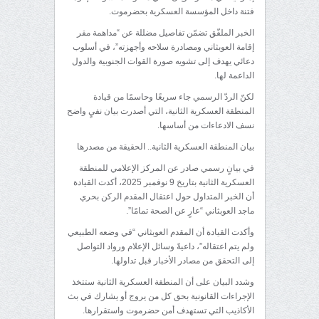
فتنة داخل المؤسسة العسكرية بحضرموت.
الخبر الملفّق تضمّن تفاصيل مضللة عن “مداهمة مقر
إقامة العوبثاني ومصادرة سلاحه وأجهزته”، في أسلوب
دعائي يهدف إلى تشويه صورة القوات الجنوبية والدول
الداعمة لها.
لكنّ الردّ الرسمي جاء سريعًا وحاسمًا من قيادة
المنطقة العسكرية الثانية، التي أصدرت بيان نفيٍ واضح
نسف الادعاءات من أساسها.
بيان المنطقة العسكرية الثانية.. الحقيقة من مصدرها
في بيانٍ رسمي صادر عن المركز الإعلامي للمنطقة
العسكرية الثانية بتاريخ 9 نوفمبر 2025، أكدت القيادة
أن الخبر المتداول حول اعتقال المقدم الركن بحري
ماجد العوبثاني “عارٍ عن الصحة تمامًا”.
وأكدت القيادة أن المقدم العوبثاني “في وضعه الطبيعي
ولم يتم اعتقاله”، داعيةً وسائل الإعلام ورواد التواصل
إلى التحقق من مصادر الأخبار قبل تداولها.
وشدد البيان على أن المنطقة العسكرية الثانية ستتخذ
الإجراءات القانونية بحق كل من يروج أو يشارك في بث
الأكاذيب التي تستهدف أمن حضرموت واستقرارها.