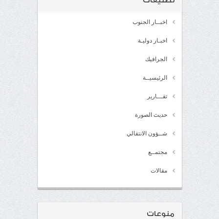
تصنيفات
اخبــار الجنوب
اخبـار دوليـة
الجرافيك
الرئيسيــة
تقـــارير
حديث الصورة
شــؤون الانتقالي
مجتمــع
مقالات
منوعات