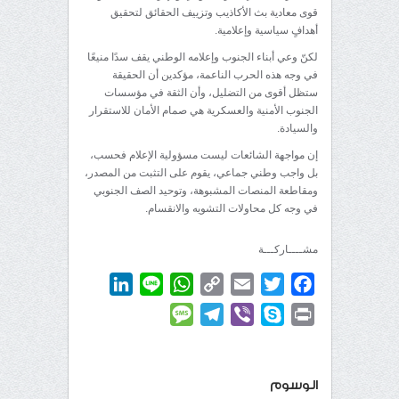
قوى معادية بث الأكاذيب وتزييف الحقائق لتحقيق
أهدافٍ سياسية وإعلامية.
لكنّ وعي أبناء الجنوب وإعلامه الوطني يقف سدًا منيعًا
في وجه هذه الحرب الناعمة، مؤكدين أن الحقيقة
ستظل أقوى من التضليل، وأن الثقة في مؤسسات
الجنوب الأمنية والعسكرية هي صمام الأمان للاستقرار
والسيادة.
إن مواجهة الشائعات ليست مسؤولية الإعلام فحسب،
بل واجب وطني جماعي، يقوم على التثبت من المصدر،
ومقاطعة المنصات المشبوهة، وتوحيد الصف الجنوبي
في وجه كل محاولات التشويه والانقسام.
مشــــاركـــة
LinkedIn
WhatsApp
Line
Copy
Email
Twitter
Facebook
Link
Message
Telegram
Viber
Skype
Print
الوسوم