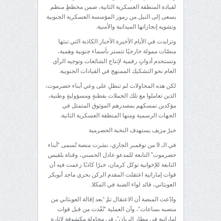
لقيادة المنطقة العسكرية الثانية، ضمن مخططٍ منظم
يسعى إلى النيل من رموز المؤسسة العسكرية الجنوبية
وتشويه إنجازاتها الميدانية والأمنية.
وتزايدت في الأيام الأخيرة الأخبار الكاذبة التي تبثها
منصّات ممولة خارجيًا تتستر بأسماء جنوبية وهمية،
وتستخدم أدواتٍ رقمية لإنتاج الشائعات وتوجيه الرأي
العام نحو التشكيك الممنهج في القيادات الجنوبية.
لكن هذه المحاولات لم تنطلِ على وعي أبناء حضرموت،
الذين تعاملوا مع تلك الحملات بفطنةٍ ومسؤوليةٍ وطنية،
مؤكدين تمسكهم بمصدرهم الموثوق المتمثل في
الجهات الرسمية ومنها المنطقة العسكرية الثانية.
خبرٌ مزيف يستهدف النخبة الحضرمية
في الـ 9 من نوفمبر الجاري، نشرت منصة تُسمى “أبناء
حضرموت” التابعة للمدعو عادل الحسني، وقناة بلقيس
التابعة للإخوانية توكل كرمان، خبرًا كاذبًا زعمت فيه أن
قوات إماراتية اعتقلت المقدم الركن بحري ماجد أبوبكر
العوبثاني، قائد لواء الضبة في المكلا.
وادّعت المنصة أن الاعتقال تمّ “بعد إقالة العوبثاني من
منصبه بساعات”، وأن العملية “نُفّذت من قبل قوات
إماراتية في مطار الريان”، في محاولة مكشوفة لإثارة