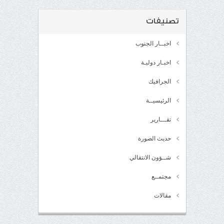
تصنيفات
اخبــار الجنوب
اخبـار دوليـة
الجرافيك
الرئيسيــة
تقـــارير
حديث الصورة
شــؤون الانتقالي
مجتمــع
مقالات