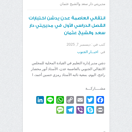
مديريتي دار سعد والشيخ عثمان
انتقالي العاصمة عدن يدشن اختبارات
الفصل الدراسي الأول في مديريتي دار
سعد والشيخ عثمان
كتب في :
ديسمبر 7, 2025
في
اخبــار الجنوب
دشن مدير إدارة التعليم في القيادة المحلية للمجلس
الانتقالي الجنوبي بالعاصمة عدن، الأستاذ أنور محضار
راجح، اليوم، بمعية نائبه الأستاذ رمزي حسين أحمد، ا
مشــــاركـــة
LinkedIn
WhatsApp
Line
Copy
Email
Twitter
Facebook
Link
Message
Telegram
Viber
Skype
Print