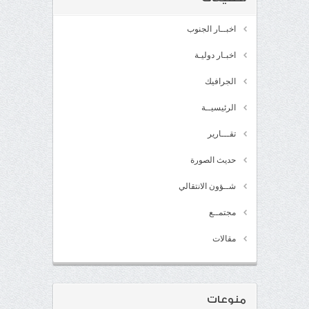
اخبــار الجنوب
اخبـار دوليـة
الجرافيك
الرئيسيــة
تقـــارير
حديث الصورة
شــؤون الانتقالي
مجتمــع
مقالات
منوعات