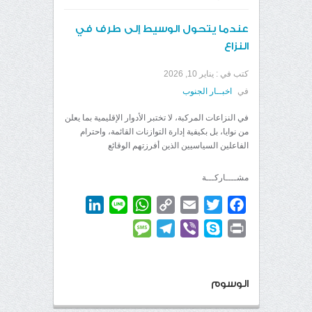
عندما يتحول الوسيط إلى طرف في
النزاع
كتب في :
يناير 10, 2026
في
اخبــار الجنوب
في النزاعات المركبة، لا تختبر الأدوار الإقليمية بما يعلن
من نوايا، بل بكيفية إدارة التوازنات القائمة، واحترام
الفاعلين السياسيين الذين أفرزتهم الوقائع
مشــــاركـــة
LinkedIn
WhatsApp
Line
Copy
Email
Twitter
Facebook
Link
Message
Telegram
Viber
Skype
Print
الوسوم