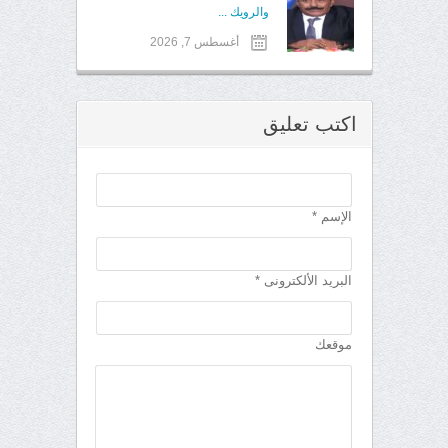
والرويك ...
أغسطس 7, 2026
اكتب تعليق
الإسم *
البريد الألكترونى *
موقعك