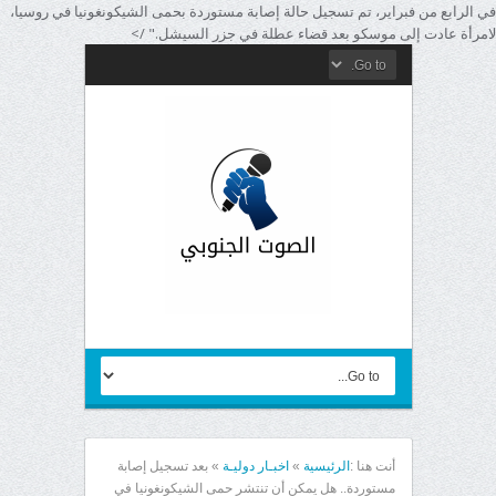
في الرابع من فبراير، تم تسجيل حالة إصابة مستوردة بحمى الشيكونغونيا في روسيا،
لامرأة عادت إلى موسكو بعد قضاء عطلة في جزر السيشل." />
أنت هنا :
الرئيسية
»
اخبـار دوليـة
»
بعد تسجيل إصابة
مستوردة.. هل يمكن أن تنتشر حمى الشيكونغونيا في