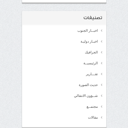
تصنيفات
اخبــار الجنوب
اخبـار دوليـة
الجرافيك
الرئيسيــة
تقـــارير
حديث الصورة
شــؤون الانتقالي
مجتمــع
مقالات