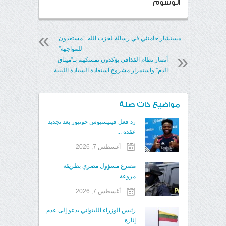
الوسوم
مستشار خامنئي في رسالة لحزب الله: “مستعدون
للمواجهة”
أنصار نظام القذافي يؤكدون تمسكهم بـ”ميثاق
الدم” واستمرار مشروع استعادة السيادة الليبية
مواضيع ذات صلة
رد فعل فينيسيوس جونيور بعد تجديد
عقده ...
أغسطس 7, 2026
مصرع مسؤول مصري بطريقة
مروعة
أغسطس 7, 2026
رئيس الوزراء الليتواني يدعو إلى عدم
إثارة ...