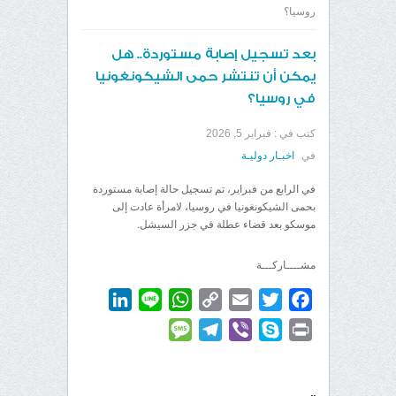
روسيا؟
بعد تسجيل إصابة مستوردة.. هل
يمكن أن تنتشر حمى الشيكونغونيا
في روسيا؟
كتب في :
فبراير 5, 2026
في
اخبـار دوليـة
في الرابع من فبراير، تم تسجيل حالة إصابة مستوردة
بحمى الشيكونغونيا في روسيا، لامرأة عادت إلى
موسكو بعد قضاء عطلة في جزر السيشل.
مشــــاركـــة
LinkedIn
WhatsApp
Line
Copy
Email
Twitter
Facebook
Link
Message
Telegram
Viber
Skype
Print