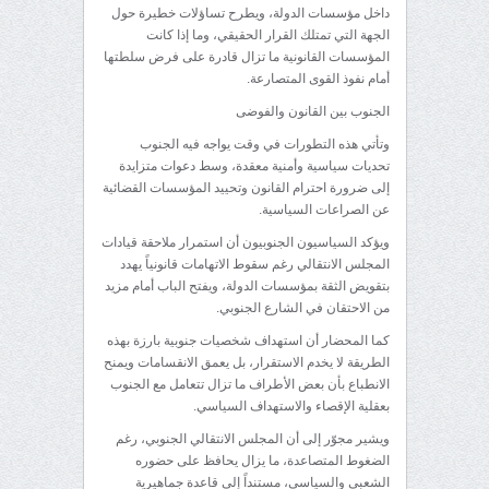
داخل مؤسسات الدولة، ويطرح تساؤلات خطيرة حول
الجهة التي تمتلك القرار الحقيقي، وما إذا كانت
المؤسسات القانونية ما تزال قادرة على فرض سلطتها
أمام نفوذ القوى المتصارعة.
الجنوب بين القانون والفوضى
وتأتي هذه التطورات في وقت يواجه فيه الجنوب
تحديات سياسية وأمنية معقدة، وسط دعوات متزايدة
إلى ضرورة احترام القانون وتحييد المؤسسات القضائية
عن الصراعات السياسية.
ويؤكد السياسيون الجنوبيون أن استمرار ملاحقة قيادات
المجلس الانتقالي رغم سقوط الاتهامات قانونياً يهدد
بتقويض الثقة بمؤسسات الدولة، ويفتح الباب أمام مزيد
من الاحتقان في الشارع الجنوبي.
كما المحضار أن استهداف شخصيات جنوبية بارزة بهذه
الطريقة لا يخدم الاستقرار، بل يعمق الانقسامات ويمنح
الانطباع بأن بعض الأطراف ما تزال تتعامل مع الجنوب
بعقلية الإقصاء والاستهداف السياسي.
ويشير مجوّر إلى أن المجلس الانتقالي الجنوبي، رغم
الضغوط المتصاعدة، ما يزال يحافظ على حضوره
الشعبي والسياسي، مستنداً إلى قاعدة جماهيرية