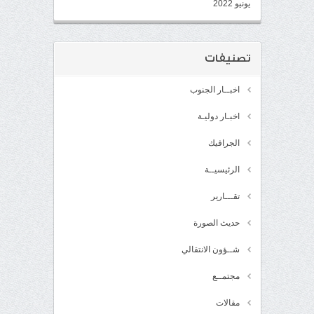
يونيو 2022
تصنيفات
اخبــار الجنوب
اخبـار دوليـة
الجرافيك
الرئيسيــة
تقـــارير
حديث الصورة
شــؤون الانتقالي
مجتمــع
مقالات