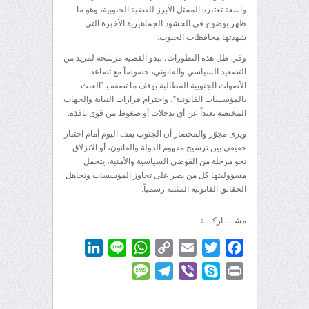
واسعة تعتبره الممثل الأبرز للقضية الجنوبية، وهو ما
ظهر بوضوح في الحشود الجماهيرية الأخيرة التي
شهدتها محافظات الجنوب.
وفي ظل هذه التطورات، تبدو القضية مرشحة لمزيد من
التصعيد السياسي والقانوني، خصوصاً مع تصاعد
الأصوات الجنوبية المطالبة بوقف ما تصفه بـ”العبث
بالمؤسسات القانونية”، واحترام قرارات النيابة والجهات
المختصة بعيداً عن أي تدخلات أو ضغوط من قوى نافذة.
ويرى مجوّر والمحضار أن الجنوب يقف اليوم أمام اختبار
حقيقي بين ترسيخ مفهوم الدولة والقانون، أو الانزلاق
نحو مرحلة من الفوضى السياسية والأمنية، يتحمل
مسؤوليتها كل من يصر على تجاوز المؤسسات وتجاهل
الحقائق القانونية المثبتة رسمياً.
مشــــاركـــة
LinkedIn
WhatsApp
Line
Copy
Email
Twitter
Facebook
Link
Message
Telegram
Viber
Skype
Print