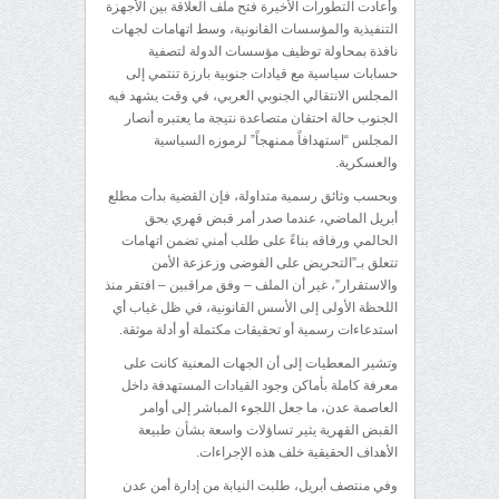
وأعادت التطورات الأخيرة فتح ملف العلاقة بين الأجهزة
التنفيذية والمؤسسات القانونية، وسط اتهامات لجهات
نافذة بمحاولة توظيف مؤسسات الدولة لتصفية
حسابات سياسية مع قيادات جنوبية بارزة تنتمي إلى
المجلس الانتقالي الجنوبي العربي، في وقت يشهد فيه
الجنوب حالة احتقان متصاعدة نتيجة ما يعتبره أنصار
المجلس “استهدافاً ممنهجاً” لرموزه السياسية
والعسكرية.
وبحسب وثائق رسمية متداولة، فإن القضية بدأت مطلع
أبريل الماضي، عندما صدر أمر قبض قهري بحق
الحالمي ورفاقه بناءً على طلب أمني تضمن اتهامات
تتعلق بـ”التحريض على الفوضى وزعزعة الأمن
والاستقرار”، غير أن الملف – وفق مراقبين – افتقر منذ
اللحظة الأولى إلى الأسس القانونية، في ظل غياب أي
استدعاءات رسمية أو تحقيقات مكتملة أو أدلة موثقة.
وتشير المعطيات إلى أن الجهات المعنية كانت على
معرفة كاملة بأماكن وجود القيادات المستهدفة داخل
العاصمة عدن، ما جعل اللجوء المباشر إلى أوامر
القبض القهرية يثير تساؤلات واسعة بشأن طبيعة
الأهداف الحقيقية خلف هذه الإجراءات.
وفي منتصف أبريل، طلبت النيابة من إدارة أمن عدن