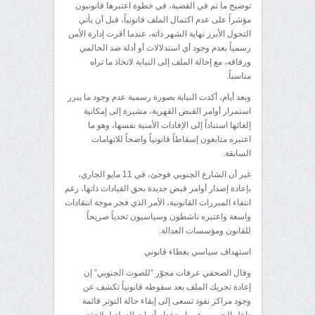
توضيح ما تم في القضية، في خطوة اعتبرها قانونيون
مؤشراً على عدم اكتمال الملف قانونياً، قبل أن يأتي
التحول الأبرز نهاية الشهر ذاته، عندما أقرت إدارة الأمن
رسمياً بعدم وجود أي استدلالات أو أدلة ضد الحالمي
ورفاقه، مع إحالة الملف إلى النيابة لاتخاذ ما تراه
مناسباً.
وبعد أيام، أكدت النيابة بصورة رسمية عدم وجود ما يبرر
استمرار أوامر القبض القهرية، مشيرة إلى إمكانية
إلغائها استناداً إلى الإفادات الأمنية نفسها، وهو ما
اعتبره متابعون إسقاطاً قانونياً واضحاً للاتهامات
السابقة.
غير أن الشارع الجنوبي فوجئ، في 11 مايو الجاري،
بإعادة إصدار أوامر قبض جديدة بحق القيادات ذاتها، رغم
انتفاء المبررات القانونية، الأمر الذي فجر موجة انتقادات
واسعة واعتبره ناشطون وسياسيون تحدياً صريحاً
للقانون ومؤسسات العدالة.
استهداف سياسي بغطاء قانوني
وقال الصحفي عرفات مجوّر “للصوت الجنوبي” إن
إعادة تحريك الملف بعد سقوطه قانونياً تكشف عن
وجود مراكز نفوذ تسعى إلى إبقاء حالة التوتر قائمة