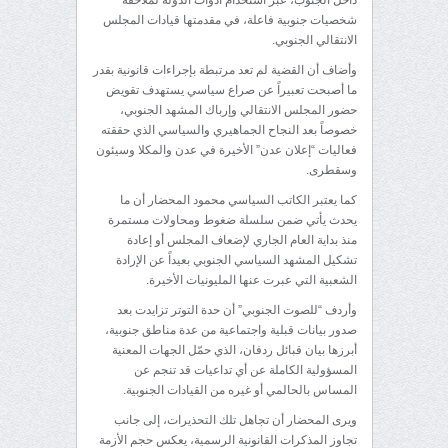
داخل الجنوب، عبر استخدام أدوات الدولة لملاحقة
شخصيات جنوبية فاعلة، في مقدمتها قيادات المجلس
الانتقالي الجنوبي.
وأضاف أن القضية لم تعد مرتبطة بإجراءات قانونية بقدر
ما أصبحت تعبيراً عن صراع سياسي يستهدف تقويض
حضور المجلس الانتقالي وإرباك المشهد الجنوبي،
خصوصاً بعد النجاح الجماهيري والسياسي الذي حققته
فعاليات “إعلان عدن” الأخيرة في عدن والمكلا وسيئون
وسقطرى.
كما يعتبر الكاتب السياسي محمود المحضار أن ما
يحدث يأتي ضمن سلسلة ضغوط ومحاولات مستمرة
منذ بداية العام الجاري لإضعاف المجلس أو إعادة
تشكيل المشهد السياسي الجنوبي بعيداً عن الإرادة
الشعبية التي عبرت عنها المليونيات الأخيرة.
وأردف “للصوت الجنوبي” أن حدة التوتر تزايدت بعد
صدور بيانات قبلية واجتماعية من عدة مناطق جنوبية،
أبرزها بيان قبائل ردفان، الذي حمّل الجهات المعنية
المسؤولية الكاملة عن أي تداعيات قد تنجم عن
المساس بالحالمي أو غيره من القيادات الجنوبية.
ويرى المحضار أن تجاهل تلك التحذيرات، إلى جانب
تجاوز المذكرات القانونية الرسمية، يعكس حجم الأزمة