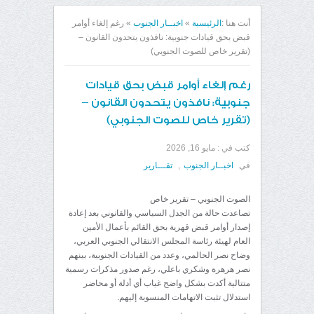
أنت هنا :
الرئيسية
»
اخبــار الجنوب
»
رغم إلغاء أوامر
قبض بحق قيادات جنوبية: نافذون يتحدون القانون –
(تقرير خاص للصوت الجنوبي)
رغم إلغاء أوامر قبض بحق قيادات
جنوبية: نافذون يتحدون القانون –
(تقرير خاص للصوت الجنوبي)
كتب في :
مايو 16, 2026
في
اخبــار الجنوب
,
تقـــارير
الصوت الجنوبي – تقرير خاص
تصاعدت حالة من الجدل السياسي والقانوني بعد إعادة
إصدار أوامر قبض قهرية بحق القائم بأعمال الأمين
العام لهيئة رئاسة المجلس الانتقالي الجنوبي العربي،
وضاح نصر الحالمي، وعدد من القيادات الجنوبية، بينهم
نصر هرهرة وشكري باعلي، رغم صدور مذكرات رسمية
متتالية أكدت بشكل واضح غياب أي أدلة أو محاضر
استدلال تثبت الاتهامات المنسوبة إليهم.