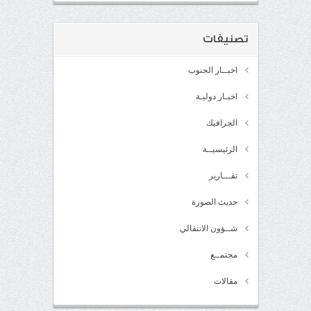
تصنيفات
اخبــار الجنوب
اخبـار دوليـة
الجرافيك
الرئيسيــة
تقـــارير
حديث الصورة
شــؤون الانتقالي
مجتمــع
مقالات