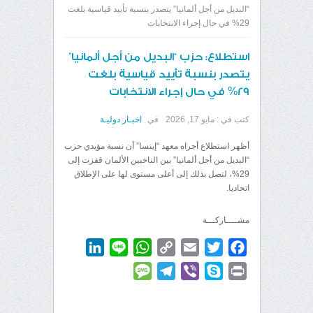
“البديل من أجل ألمانيا” يتصدر بنسبة تأييد قياسية بلغت
29% في حال إجراء الانتخابات
استطلاع: حزب “البديل من أجل ألمانيا”
يتصدر بنسبة تأييد قياسية بلغت
29% في حال إجراء الانتخابات
كتب في :
مايو 17, 2026
في
اخبـار دوليـة
أظهر استطلاع أجراه معهد “إينسا” أن نسبة مؤيدي حزب
“البديل من أجل ألمانيا” بين الناخبين الألمان قفزت إلى
29%، لتصل بذلك إلى أعلى مستوى لها على الإطلاق
اتحاديا.
مشــــاركـــة
LinkedIn
WhatsApp
Line
Copy
Email
Twitter
Facebook
Link
Message
Telegram
Viber
Skype
Print