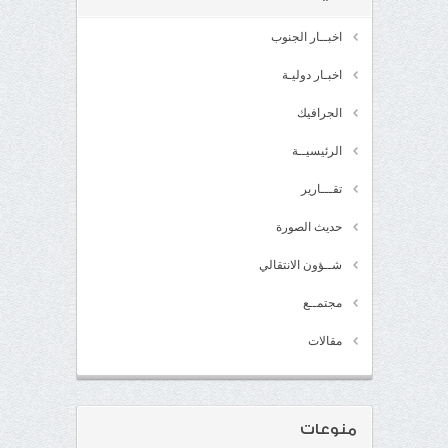
اخبــار الجنوب
اخبـار دوليـة
الجرافيك
الرئيسيــة
تقـــارير
حديث الصورة
شــؤون الانتقالي
مجتمــع
مقالات
منوعات