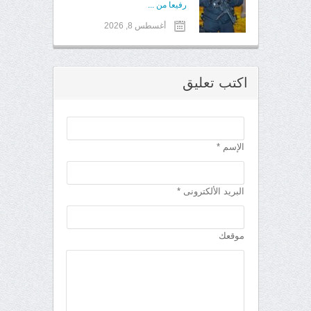
رفيعا من ...
أغسطس 8, 2026
اكتب تعليق
الإسم *
البريد الألكترونى *
موقعك