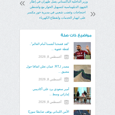
وزير الداخلية الباكستاني يصل طهران في إطار
الجهود الدبلوماسية لتسهيل الحوار مع واشنطن
احتجاجات وغضب شعبي في مديرية خور مكسر
على انهيار الخدمات وانقطاع الكهرباء
مواضيع ذات صلة
“لقد فضحنا أنفسنا أمام العالم”..
لقطة عفوية ...
أغسطس 8, 2026
مصدر لـRT: عمان تعلن اتفاقا حول
مضيق ...
أغسطس 8, 2026
أمير سعودي يرد على أكاديمي
إماراتي وسط ...
أغسطس 8, 2026
الأمن اللبناني يوقف ضابطا سوريّا