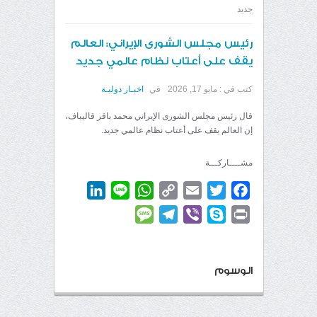
جديد
رئيس مجلس الشورى الإيراني: العالم
يقف على أعتاب نظام عالمي جديد
كتب في :
مايو 17, 2026
في
اخبـار دوليـة
قال رئيس مجلس الشورى الإيراني محمد باقر قاليباف،
إن العالم يقف على أعتاب نظام عالمي جديد.
مشــــاركـــة
LinkedIn
WhatsApp
Line
Copy
Email
Twitter
Facebook
Link
Message
Telegram
Viber
Skype
Print
الوسوم