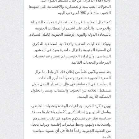
لإحياء هذه الذكرى، من خلال تسليط الضوء على
التحولات السياسية والعسكرية والاقتصادية التي شهدها
الجنوب منذ عام 1990م وحتى اليوم.
كما تمثل المناسبة فرصة لاستحضار تضحيات الشهداء
والجرحى، والتأكيد على استمرار المطالب الجنوبية
باستعادة الدولة والهوية الوطنية الجنوبية كاملة السيادة.
وتؤكد الفعاليات الشعبية والإعلامية المصاحبة للذكرى
أن القضية الجنوبية ما تزال حاضرة بقوة في المشهد
السياسي، وأن إرادة الجنوبيين لم تتغير رغم تعقيدات
المرحلة والتحديات القائمة.
بعد ستة وثلاثين عاماً من إعلان فك الارتباط، ما تزال
القضية الجنوبية حاضرة بوصفها أحد أبرز الملفات
السياسية في المنطقة، في ظل استمرار الجدل حول
مستقبل العلاقة بين الجنوب والشمال، ومسار الحلول
الممكنة للأزمة اليمنية.
وبين ذاكرة الحرب وتداعيات الوحدة وتحديات الحاضر،
يواصل الجنوبيون إحياء ذكرى 21 مايو باعتبارها محطة
سياسية تعبّر عن تمسكهم بحقهم في تقرير مصيرهم
واستعادة دولتهم، وسط متغيرات إقليمية ودولية تجعل
من القضية الجنوبية رقماً فاعلاً في أي تسوية سياسية
قادمة.