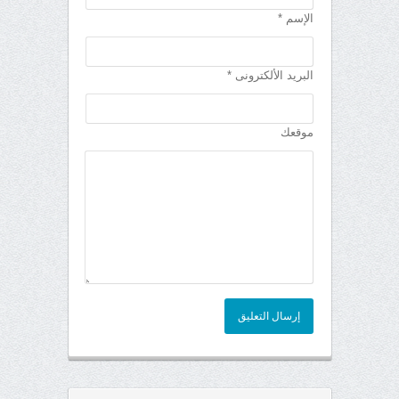
الإسم *
البريد الألكترونى *
موقعك
إرسال التعليق