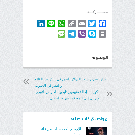
مشــــاركـــة
LinkedIn
WhatsApp
Line
Copy
Email
Twitter
Facebook
Link
Message
Telegram
Viber
Skype
Print
الوسوم
قرار بتحرير سعر الدولار الجمركي لتكريس الغلاء
والفقر في الجنوب
الكويت.. إحالة متهمين تابعين للحرس الثوري
الإيراني إلى المحكمة بتهمة التسلل
مواضيع ذات صلة
الإرهابي أمجد خالد : من قائد
عسكري ...