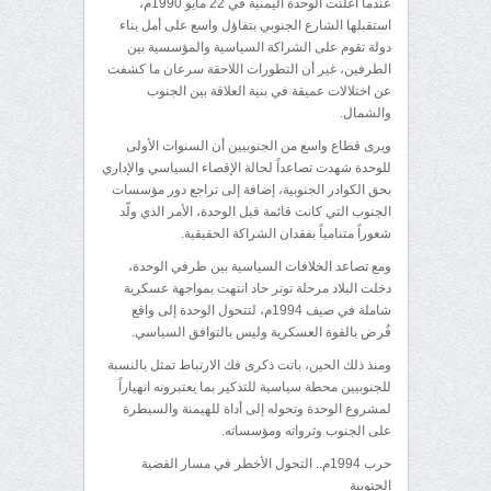
عندما أُعلنت الوحدة اليمنية في 22 مايو 1990م،
استقبلها الشارع الجنوبي بتفاؤل واسع على أمل بناء
دولة تقوم على الشراكة السياسية والمؤسسية بين
الطرفين، غير أن التطورات اللاحقة سرعان ما كشفت
عن اختلالات عميقة في بنية العلاقة بين الجنوب
والشمال.
ويرى قطاع واسع من الجنوبيين أن السنوات الأولى
للوحدة شهدت تصاعداً لحالة الإقصاء السياسي والإداري
بحق الكوادر الجنوبية، إضافة إلى تراجع دور مؤسسات
الجنوب التي كانت قائمة قبل الوحدة، الأمر الذي ولّد
شعوراً متنامياً بفقدان الشراكة الحقيقية.
ومع تصاعد الخلافات السياسية بين طرفي الوحدة،
دخلت البلاد مرحلة توتر حاد انتهت بمواجهة عسكرية
شاملة في صيف 1994م، لتتحول الوحدة إلى واقع
فُرض بالقوة العسكرية وليس بالتوافق السياسي.
ومنذ ذلك الحين، باتت ذكرى فك الارتباط تمثل بالنسبة
للجنوبيين محطة سياسية للتذكير بما يعتبرونه انهياراً
لمشروع الوحدة وتحوله إلى أداة للهيمنة والسيطرة
على الجنوب وثرواته ومؤسساته.
حرب 1994م.. التحول الأخطر في مسار القضية
الجنوبية