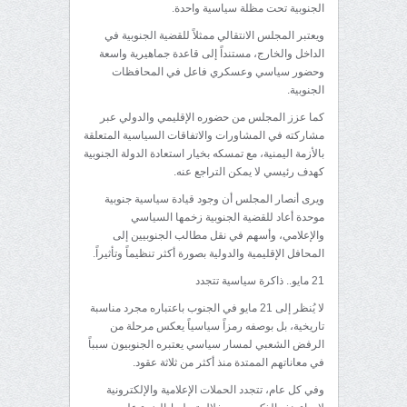
الجنوبية تحت مظلة سياسية واحدة.
ويعتبر المجلس الانتقالي ممثلاً للقضية الجنوبية في
الداخل والخارج، مستنداً إلى قاعدة جماهيرية واسعة
وحضور سياسي وعسكري فاعل في المحافظات
الجنوبية.
كما عزز المجلس من حضوره الإقليمي والدولي عبر
مشاركته في المشاورات والاتفاقات السياسية المتعلقة
بالأزمة اليمنية، مع تمسكه بخيار استعادة الدولة الجنوبية
كهدف رئيسي لا يمكن التراجع عنه.
ويرى أنصار المجلس أن وجود قيادة سياسية جنوبية
موحدة أعاد للقضية الجنوبية زخمها السياسي
والإعلامي، وأسهم في نقل مطالب الجنوبيين إلى
المحافل الإقليمية والدولية بصورة أكثر تنظيماً وتأثيراً.
21 مايو.. ذاكرة سياسية تتجدد
لا يُنظر إلى 21 مايو في الجنوب باعتباره مجرد مناسبة
تاريخية، بل بوصفه رمزاً سياسياً يعكس مرحلة من
الرفض الشعبي لمسار سياسي يعتبره الجنوبيون سبباً
في معاناتهم الممتدة منذ أكثر من ثلاثة عقود.
وفي كل عام، تتجدد الحملات الإعلامية والإلكترونية