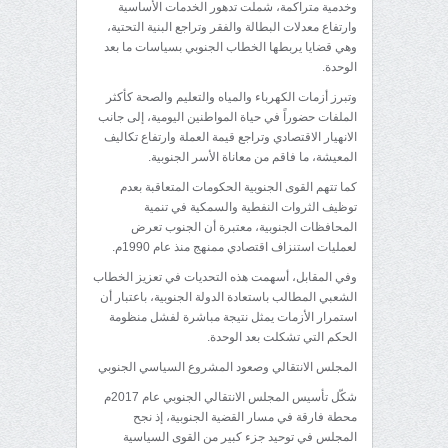
وخدمية متراكمة، شملت تدهور الخدمات الأساسية
وارتفاع معدلات البطالة والفقر وتراجع البنية التحتية،
وهي قضايا يربطها الخطاب الجنوبي بسياسات ما بعد
الوحدة.
وتبرز أزمات الكهرباء والمياه والتعليم والصحة كأكثر
الملفات حضوراً في حياة المواطنين اليومية، إلى جانب
الانهيار الاقتصادي وتراجع قيمة العملة وارتفاع تكاليف
المعيشة، ما فاقم من معاناة الأسر الجنوبية.
كما تتهم القوى الجنوبية الحكومات المتعاقبة بعدم
توظيف الثروات النفطية والسمكية في تنمية
المحافظات الجنوبية، معتبرة أن الجنوب تعرض
لعمليات استنزاف اقتصادي ممنهج منذ عام 1990م.
وفي المقابل، أسهمت هذه التحديات في تعزيز الخطاب
الشعبي المطالب باستعادة الدولة الجنوبية، باعتبار أن
استمرار الأزمات يمثل نتيجة مباشرة لفشل منظومة
الحكم التي تشكلت بعد الوحدة.
المجلس الانتقالي وصعود المشروع السياسي الجنوبي
شكّل تأسيس المجلس الانتقالي الجنوبي عام 2017م
محطة فارقة في مسار القضية الجنوبية، إذ نجح
المجلس في توحيد جزء كبير من القوى السياسية