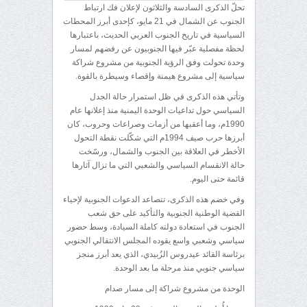
تحلّ الذكرى السادسة والثلاثون لإعلان فك ارتباط
الجنوب عن الشمال في 21 مايو، كإحدى أبرز المحطات
السياسية في تاريخ الجنوب العربي الحديث، باعتبارها
لحظة مفصلية عبّر فيها الجنوبيون عن رفضهم لمسار
وحدة تحولت وفق الرؤية الجنوبية من مشروع شراكة
سياسية إلى مشروع هيمنة وإقصاء وسيطرة بالقوة.
وتأتي هذه الذكرى في ظل استمرار حالة الجدل
السياسي حول تداعيات الوحدة اليمنية منذ إعلانها عام
1990م، وما أعقبها من أزمات وصراعات وحروب، كان
أبرزها حرب صيف 1994م التي شكّلت نقطة التحول
الأخطر في العلاقة بين الجنوب والشمال، ورسّخت
حالة الانقسام السياسي والشعبي التي ما تزال آثارها
قائمة حتى اليوم.
وفي خضم هذه الذكرى، تتصاعد الدعوات الجنوبية لإحياء
القضية الوطنية الجنوبية والتأكيد على حق شعب
الجنوب في استعادة دولته كاملة السيادة، وسط حضور
سياسي وشعبي واسع يقوده المجلس الانتقالي الجنوبي
برئاسة القائد عيدروس الزُبيدي، الذي يعد أبرز منجز
سياسي جنوبي منذ مرحلة ما بعد الوحدة.
الوحدة من مشروع شراكة إلى مسار صدام