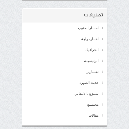
تصنيفات
اخبــار الجنوب
اخبـار دوليـة
الجرافيك
الرئيسيــة
تقـــارير
حديث الصورة
شــؤون الانتقالي
مجتمــع
مقالات