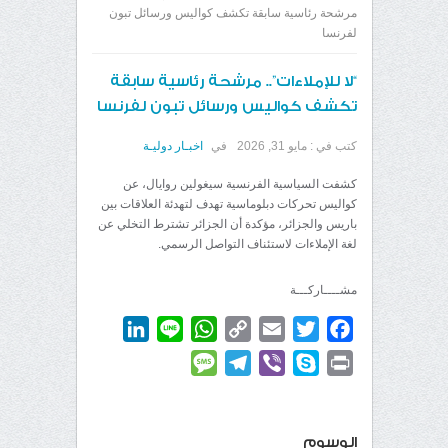
مرشحة رئاسية سابقة تكشف كواليس ورسائل تبون
لفرنسا
“لا للإملاءات”.. مرشحة رئاسية سابقة
تكشف كواليس ورسائل تبون لفرنسا
كتب في :
مايو 31, 2026
في
اخبـار دوليـة
كشفت السياسية الفرنسية سيغولين روايال، عن
كواليس تحركات دبلوماسية تهدف لتهدئة العلاقات بين
باريس والجزائر، مؤكدة أن الجزائر تشترط التخلي عن
لغة الإملاءات لاستئناف التواصل الرسمي.
مشــــاركـــة
LinkedIn
WhatsApp
Line
Copy
Email
Twitter
Facebook
Link
Message
Telegram
Viber
Skype
Print
الوسوم