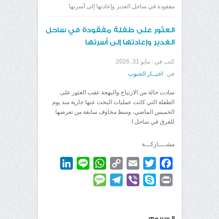
مفقودة في ساحل الغدير وإعادتها إلى أسرتها
العثور على طفلة مفقودة في ساحل
الغدير وإعادتها إلى أسرتها
كتب في :
مايو 31, 2026
في
اخبــار الجنوب
سادت حالة من الارتياح والبهجة عقب العثور على
الطفلة التي كانت عمليات البحث عنها جارية منذ يوم
الخميس الماضي، وسط مخاوف سابقة من تعرضها
للغرق في ساحل ا
مشــــاركـــة
LinkedIn
WhatsApp
Line
Copy
Email
Twitter
Facebook
Link
Message
Telegram
Viber
Skype
Print
الوسوم