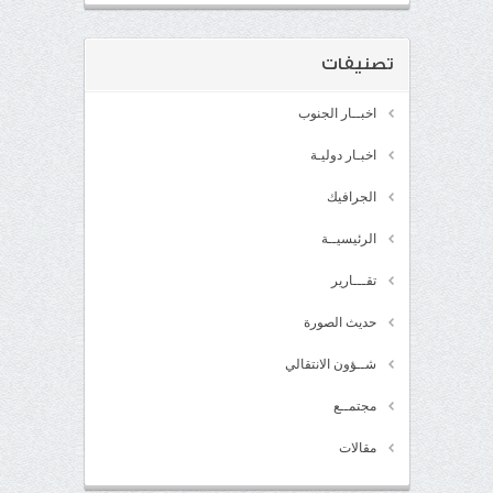
تصنيفات
اخبــار الجنوب
اخبـار دوليـة
الجرافيك
الرئيسيــة
تقـــارير
حديث الصورة
شــؤون الانتقالي
مجتمــع
مقالات