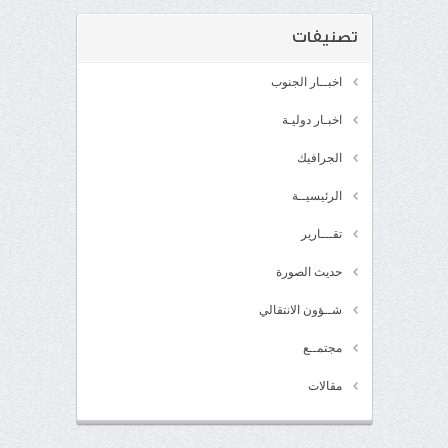
تصنيفات
اخبــار الجنوب
اخبـار دوليـة
الجرافيك
الرئيسيــة
تقـــارير
حديث الصورة
شــؤون الانتقالي
مجتمــع
مقالات