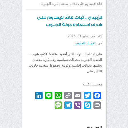
قائد لايساوم على هدف استعادة دولة الجنوب
الزُبيدي .. ثبات قائد لايساوم على
هدف استعادة دولة الجنوب
كتب في :
مايو 31, 2026
في
اخبــار الجنوب
على امتداد السنوات التي أعقبت عام 2016م، شهدت
القضية الجنوبية محطات سياسية وعسكرية معقدة،
تخللتها تحولات إقليمية ودولية وضغوط متعددة حاولت
التأثير على
مشــــاركـــة
LinkedIn
WhatsApp
Line
Copy
Email
Twitter
Facebook
Link
Message
Telegram
Viber
Skype
Print
الوسوم