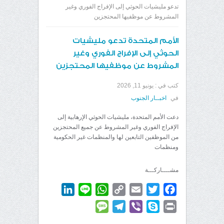
تدعو مليشيات الحوثي إلى الإفراج الفوري وغير
المشروط عن موظفيها المحتجزين
الأمم المتحدة تدعو مليشيات
الحوثي إلى الإفراج الفوري وغير
المشروط عن موظفيها المحتجزين
كتب في :
يونيو 11, 2026
في
اخبــار الجنوب
دعت الأمم المتحدة، مليشيات الحوثي الإرهابية إلى
الإفراج الفوري وغير المشروط عن جميع المحتجزين
من الموظفين التابعين لها والمنظمات غير الحكومية
ومنظمات
مشــــاركـــة
LinkedIn
WhatsApp
Line
Copy
Email
Twitter
Facebook
Link
Message
Telegram
Viber
Skype
Print