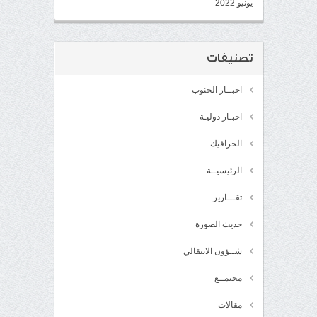
يونيو 2022
تصنيفات
اخبــار الجنوب
اخبـار دوليـة
الجرافيك
الرئيسيــة
تقـــارير
حديث الصورة
شــؤون الانتقالي
مجتمــع
مقالات