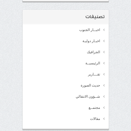
تصنيفات
اخبــار الجنوب
اخبـار دوليـة
الجرافيك
الرئيسيــة
تقـــارير
حديث الصورة
شــؤون الانتقالي
مجتمــع
مقالات