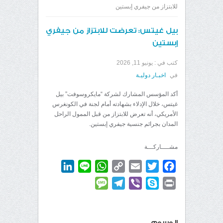
للابتزاز من جيفري إبستين
بيل غيتس: تعرضت للابتزاز من جيفري
إبستين
كتب في :
يونيو 11, 2026
في
اخبـار دوليـة
أكد المؤسس المشارك لشركة “مايكروسوفت” بيل
غيتس، خلال الإدلاء بشهادته أمام لجنة في الكونغرس
الأمريكي، أنه تعرض للابتزاز من قبل الممول الراحل
المدان بجرائم جنسية جيفري إبستين.
مشــــاركـــة
LinkedIn
WhatsApp
Line
Copy
Email
Twitter
Facebook
Link
Message
Telegram
Viber
Skype
Print
الوسوم