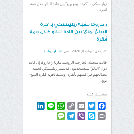
زيلينسكي بـ “كرة البينغ بونغ” بين قادة الناتو خلال قمة
أنقرة
زاخاروفا تشبه زيلينسكي بـ “كرة
البينغ بونغ” بين قادة الناتو خلال قمة
أنقرة
كتب في :
يوليو 8, 2026
في
اخبـار دوليـة
قالت متحدثة الخارجية الروسية ماريا زاخاروفا إن قادة
دول “الناتو” سيستخدمون فلاديمير زيلينسكي لخدمة
مصالحهم في قمتهم بأنقرة، وسيتقاذفونه ككرة البينغ-
بونغ.
مشــــاركـــة
LinkedIn
WhatsApp
Line
Copy
Email
Twitter
Facebook
Link
Message
Telegram
Viber
Skype
Print