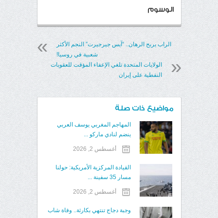
الوسوم
الراب يربح الرهان.. “آيس جيرجيرت” النجم الأكثر
شعبية في روسيا!
الولايات المتحدة تلغي الإعفاء المؤقت للعقوبات
النفطية على إيران
مواضيع ذات صلة
المهاجم المغربي يوسف العربي
ينضم لنادي ماركو ...
أغسطس 2, 2026
القيادة المركزية الأمريكية: حولنا
مسار 35 سفينة ...
أغسطس 2, 2026
وجبة دجاج تنتهي بكارثة.. وفاة شاب