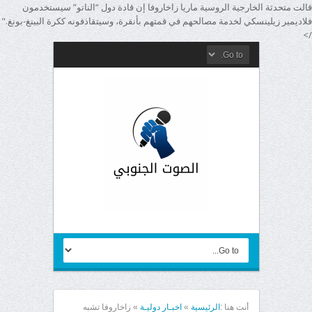
قالت متحدثة الخارجية الروسية ماريا زاخاروفا إن قادة دول “الناتو” سيستخدمون
فلاديمير زيلينسكي لخدمة مصالحهم في قمتهم بأنقرة، وسيتقاذفونه ككرة البينغ-بونغ."
/>
أنت هنا :
الرئيسية
»
اخبـار دوليـة
»
زاخاروفا تشبه