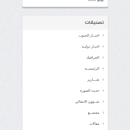
تصنيفات
اخبــار الجنوب
اخبـار دوليـة
الجرافيك
الرئيسيــة
تقـــارير
حديث الصورة
شــؤون الانتقالي
مجتمــع
مقالات