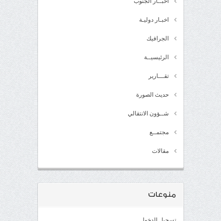
اخبــار الجنوب
اخبـار دوليـة
الجرافيك
الرئيسيــة
تقـــارير
حديث الصورة
شــؤون الانتقالي
مجتمــع
مقالات
منوعات
تسجيل الدخول