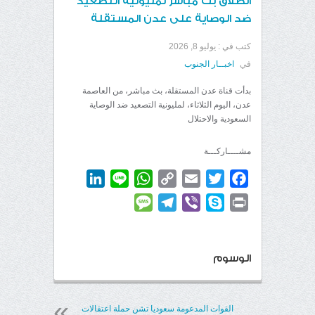
انطلاق بث مباشر لمليونية التصعيد
ضد الوصاية على عدن المستقلة
كتب في :
يوليو 8, 2026
في
اخبــار الجنوب
بدأت قناة عدن المستقلة، بث مباشر، من العاصمة
عدن، اليوم الثلاثاء، لمليونية التصعيد ضد الوصاية
السعودية والاحتلال
مشــــاركـــة
LinkedIn
WhatsApp
Line
Copy
Email
Twitter
Facebook
Link
Message
Telegram
Viber
Skype
Print
الوسوم
القوات المدعومة سعوديا تشن حملة اعتقالات