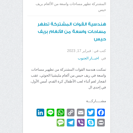
المشتركة تطهر مساحات واسعة من الألغام بريف
حيس
هندسية القوات المشتركة تطهر
مساحات واسعة من الألغام بريف
حيس
كتب في :
فبراير 17, 2023
في
اخبــار الجنوب
تمكنت هندسة القوات المشتركة من تطهير مساحات
واسعة في ريف حيس من ألغام مليشيا الحوثي، عقب
انفجار لغم أثناء لعب الأطفال كرة القدم، أمس الأول،
في إحدى ال
مشــــاركـــة
LinkedIn
WhatsApp
Line
Copy
Email
Twitter
Facebook
Link
Message
Telegram
Viber
Skype
Print