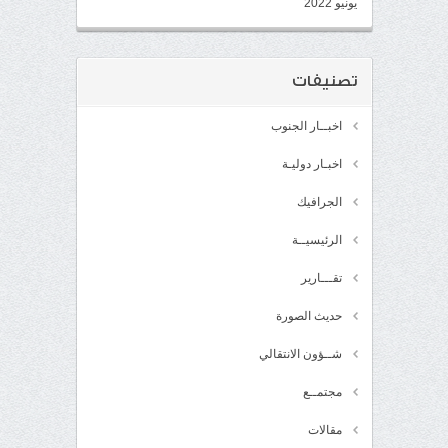
يونيو 2022
تصنيفات
اخبــار الجنوب
اخبـار دوليـة
الجرافيك
الرئيسيــة
تقـــارير
حديث الصورة
شــؤون الانتقالي
مجتمــع
مقالات