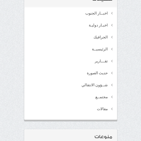
اخبــار الجنوب
اخبـار دوليـة
الجرافيك
الرئيسيــة
تقـــارير
حديث الصورة
شــؤون الانتقالي
مجتمــع
مقالات
منوعات