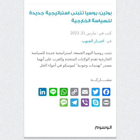
بوتين: روسيا تتبنى استراتيجية جديدة
للسياسة الخارجية
كتب في :
مارس 31, 2023
في
اخبــار الجنوب
تبنت روسيا اليوم الجمعة، استراتيجية جديدة للسياسة
الخارجية تقدم الولايات المتحدة والغرب على أنهما
مصدر “تهديدات وجودية” لموسكو في أجواء الخل
مشــــاركـــة
LinkedIn
WhatsApp
Line
Copy
Email
Twitter
Facebook
Link
Message
Telegram
Viber
Skype
Print
الوسوم