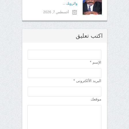
والرويك ...
أغسطس 7, 2026
اكتب تعليق
الإسم *
البريد الألكترونى *
موقعك