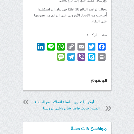
وإرسال ممثل عنها إلى بروكسل.
وقال الزعيم البالغ 38 عامًا في بيان إن اسكتلندا
أُخرجت من الاتحاد الأوروبي على الرغم من تصويتها
على البقاء.
مشــــاركـــة
LinkedIn
WhatsApp
Line
Copy
Email
Twitter
Facebook
Link
Message
Telegram
Viber
Skype
Print
الوسوم
أوكرانيا تجري سلسلة اتصالات مع الحلفاء
الصين: حادث فاغنر شأن داخلي لروسيا
مواضيع ذات صلة