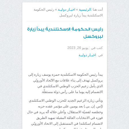
أنت هنا :
الرئيسية
»
اخبـار دوليـة
»
رئيس الحكومة
الاسكتلندية يبدأ زيارة لبروكسل
رئيس الحكومة الاسكتلندية يبدأ زيارة
لبروكسل
كتب في :
يونيو 26, 2023
في
اخبـار دوليـة
يبدأ رئيس الحكومة الاسكتلندية حمزة يوسف زيارة إلى
بروكسل تهدف إلى بناء علاقات مع الاتّحاد الأوروبّي
الذي يأمل زعيم الحزب الوطني الاسكتلندي في
الانضمام إليه يوما ما على رأس دولة مستقلّة.
وتأتي زيارة الزعيم الجديد للحزب الوطني الاسكتلندي
(إس. إن. بي.) بعد يومين على مؤتمر عقده حزبه
وخصّصه لقضيّة الاستقلال، وأعلن خلاله أنّه يريد في حال
فوزه في الانتخابات العامّة المقبلة تمهيد الطريق
لانضمام اسكتلندا في المستقبل إلى الاتحاد الأوروبّي