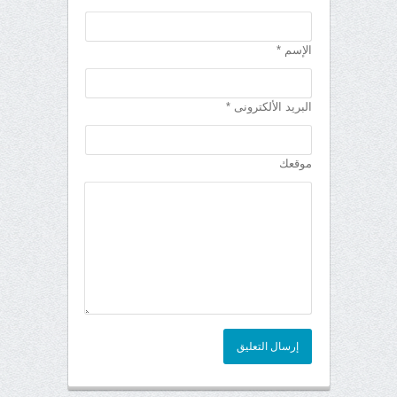
الإسم *
البريد الألكترونى *
موقعك
إرسال التعليق