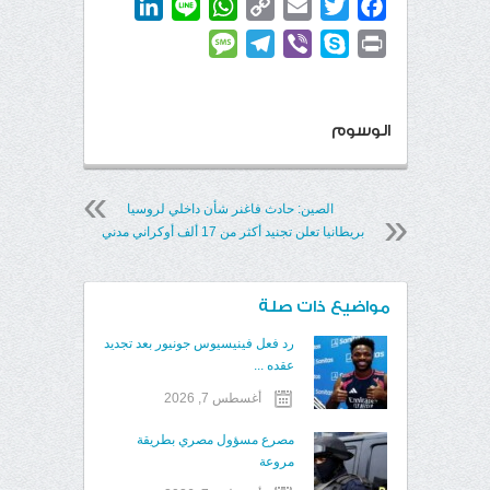
LinkedIn
WhatsApp
Line
Copy
Email
Twitter
Facebook
Link
Message
Telegram
Viber
Skype
Print
الوسوم
الصين: حادث فاغنر شأن داخلي لروسيا
بريطانيا تعلن تجنيد أكثر من 17 ألف أوكراني مدني
مواضيع ذات صلة
رد فعل فينيسيوس جونيور بعد تجديد
عقده ...
أغسطس 7, 2026
مصرع مسؤول مصري بطريقة
مروعة