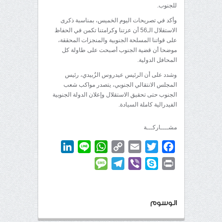
للجنوب.
وأكد في تصريحات اليوم الخميس، بمناسبة ذكرى
الاستقلال الـ56 أن عزتنا وكرامتنا تكمن في الحفاظ
على قواتنا المسلحة الجنوبية والمنجزات المحققة،
موضحا أن قضية الجنوب أصبحت على طاولة كل
المحافل الدولية.
وشدد على أن الرئيس عيدروس الزُبيدي، رئيس
المجلس الانتقالي الجنوبي، يتصدر مواكب شعب
الجنوب حتى تحقيق الاستقلال وإعلان الدولة الجنوبية
الفيدرالية كاملة السيادة.
مشــــاركـــة
LinkedIn
WhatsApp
Line
Copy
Email
Twitter
Facebook
Link
Message
Telegram
Viber
Skype
Print
الوسوم