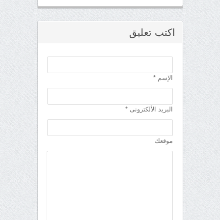
اكتب تعليق
الإسم *
البريد الألكترونى *
موقعك