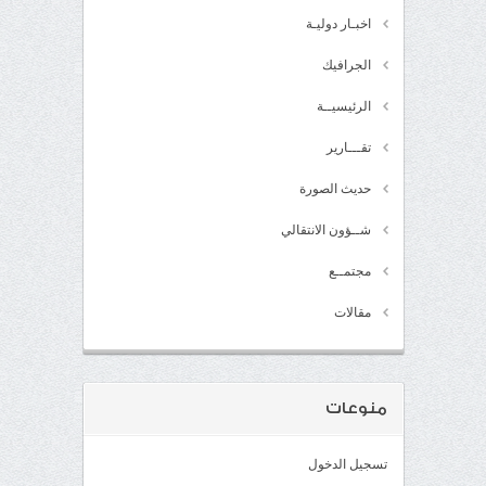
اخبـار دوليـة
الجرافيك
الرئيسيــة
تقـــارير
حديث الصورة
شــؤون الانتقالي
مجتمــع
مقالات
منوعات
تسجيل الدخول