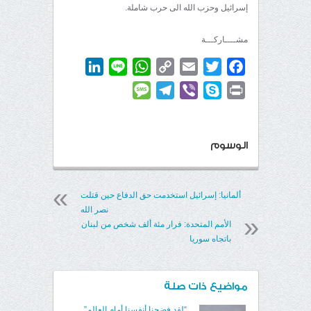
إسرائيل وحزب الله الى حرب شاملة.
مشــــاركـــة
LinkedIn
WhatsApp
Line
Copy
Email
Twitter
Facebook
Link
Message
Telegram
Viber
Skype
Print
الوسوم
ألمانيا: إسرائيل استخدمت حق الدفاع حين قتلت
نصر الله
الأمم المتحدة: فرار مئة ألف شخص من لبنان
باتجاه سوريا
مواضيع ذات صلة
“لقد فضحنا أنفسنا أمام العالم”..