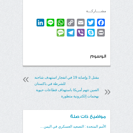
مشــــاركـــة
LinkedIn
WhatsApp
Line
Copy
Email
Twitter
Facebook
Link
Message
Telegram
Viber
Skype
Print
الوسوم
مقتل 3 وإصابة 19 في انفجار استهدف شاحنة
للشرطة في باكستان
الصين تتهم أمريكا باستهداف قطاعات حيوية
بهجمات إلكترونية متطورة
مواضيع ذات صلة
الأمم المتحدة : التصعيد العسكري في اليمن ...