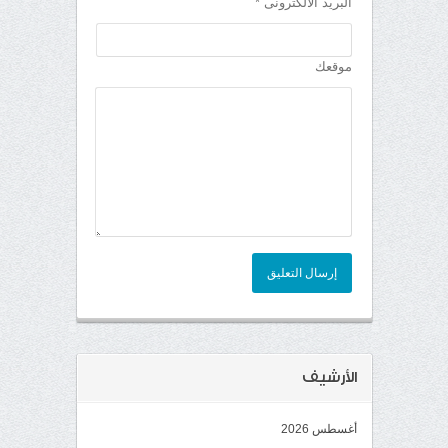
البريد الألكترونى *
موقعك
إرسال التعليق
الأرشيف
أغسطس 2026