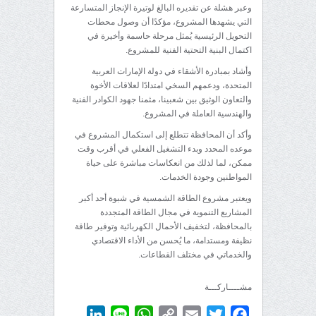
وعبر هشلة عن تقديره البالغ لوتيرة الإنجاز المتسارعة
التي يشهدها المشروع، مؤكدًا أن وصول محطات
التحويل الرئيسية يُمثل مرحلة حاسمة وأخيرة في
اكتمال البنية التحتية الفنية للمشروع.
وأشاد بمبادرة الأشقاء في دولة الإمارات العربية
المتحدة، ودعمهم السخي امتدادًا لعلاقات الأخوة
والتعاون الوثيق بين شعبينا، مثمنا جهود الكوادر الفنية
والهندسية العاملة في المشروع.
وأكد أن المحافظة تتطلع إلى استكمال المشروع في
موعده المحدد وبدء التشغيل الفعلي في أقرب وقت
ممكن، لما لذلك من انعكاسات مباشرة على حياة
المواطنين وجودة الخدمات.
ويعتبر مشروع الطاقة الشمسية في شبوة أحد أكبر
المشاريع التنموية في مجال الطاقة المتجددة
بالمحافظة، لتخفيف الأحمال الكهربائية وتوفير طاقة
نظيفة ومستدامة، ما يُحسن من الأداء الاقتصادي
والخدماتي في مختلف القطاعات.
مشــــاركـــة
LinkedIn
WhatsApp
Line
Copy
Email
Twitter
Facebook