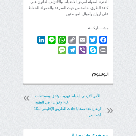
الفترة المقبلة لفرض الانضباط والالتزام بالقانون على
كافة الطرق، خاصة من حيث السرعة والحمولة للحفاظ
على أرواح وأموال المواطنين
مشــــاركـــة
LinkedIn
WhatsApp
Line
Copy
Email
Twitter
Facebook
Link
Message
Telegram
Viber
Skype
Print
الوسوم
الأمن الأردني: إحباط تهريب وثائق ومستندات
لـ«الإخوان» في العقبة
ارتفاع عدد ضحايا حادث الطريق الإقليمي لـ10
أشخاص
مواضيع ذات صلة