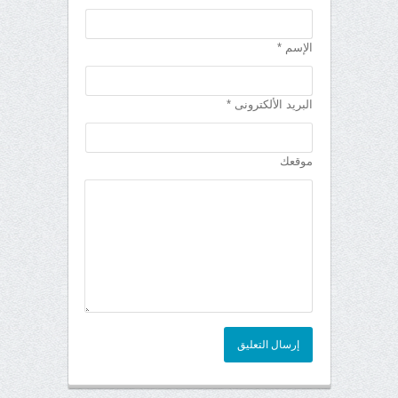
الإسم *
البريد الألكترونى *
موقعك
إرسال التعليق