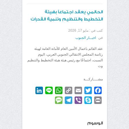
الحالمي يعقد اجتماعاً بهيئة
التخطيط والتنظيم وتنمية القدرات
كتب في :
مايو 17, 2026
في
اخبــار الجنوب
عقد القائم باعمال الأمين العام للأمانة العامة لهيئة
رئاسة المجلس الانتقالي الجنوبي العربي، اليوم
السبت، اجتماعًا مع رئيس هيئة هيئة التخطيط والتنظيم
وت
مشــــاركـــة
LinkedIn
WhatsApp
Line
Copy
Email
Twitter
Facebook
Link
Message
Telegram
Viber
Skype
Print
الوسوم