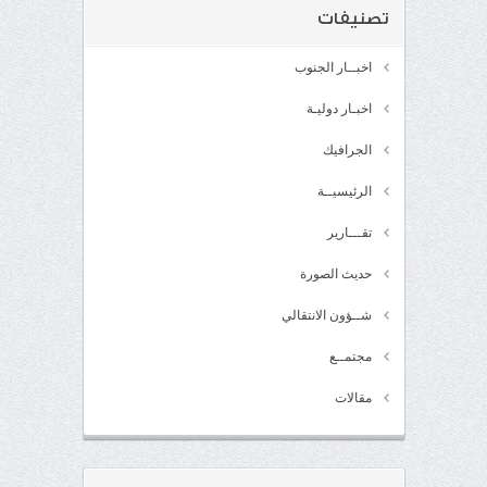
تصنيفات
اخبــار الجنوب
اخبـار دوليـة
الجرافيك
الرئيسيــة
تقـــارير
حديث الصورة
شــؤون الانتقالي
مجتمــع
مقالات